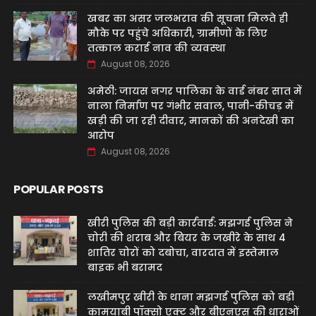
खबर का असर जलभराव की सूचना मिलते ही
मौके पर पहुंचे अधिकारी, ग्रामीणों के लिए
तत्काल कराई नाव की व्यवस्था
August 08, 2026
अमेठी: जायस नगर पालिका के वार्ड नंबर सात में
नाला निर्माण पर गंभीर सवाल, पानी-कीचड़ में
खड़ी की जा रही दीवार, मानकों की अनदेखी का
आरोप
August 08, 2026
POPULAR POSTS
खीरी पुलिस की बड़ी कार्रवाई: मझगई पुलिस ने
चोरी की शराब और बियर के जखीरे के साथ 4
शातिर चोरों को दबोचा, वारदात में इस्तेमाल
बाइक भी बरामद
लखीमपुर खीरी के थाना मझगई पुलिस को बड़ी
कामयाबी पॉक्सो एक्ट और बीएनएस की धाराओं