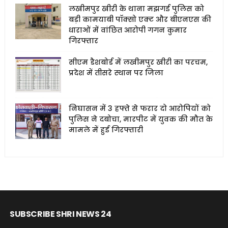
लखीमपुर खीरी के थाना मझगई पुलिस को
बड़ी कामयाबी पॉक्सो एक्ट और बीएनएस की
धाराओं में वांछित आरोपी गगन कुमार
गिरफ्तार
सीएम डैशबोर्ड में लखीमपुर खीरी का परचम,
प्रदेश में तीसरे स्थान पर जिला
निघासन में 3 हफ्ते से फरार दो आरोपियों को
पुलिस ने दबोचा, मारपीट में युवक की मौत के
मामले में हुई गिरफ्तारी
SUBSCRIBE SHRI NEWS 24