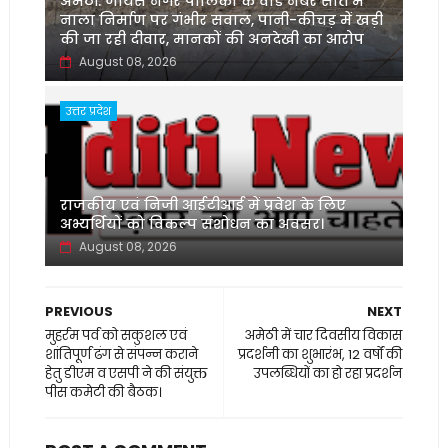
अमेठी: जायस नगर पालिका के वार्ड नंबर सात में
नाला निर्माण पर गंभीर सवाल, पानी-कीचड़ में खड़ी
की जा रही दीवार, मानकों की अनदेखी का आरोप
August 08, 2026
उत्तर प्रदेश
‌राजकीय एवं निजी आईटीआई में प्रवेश के लिए
अभ्यर्थियों को विकल्प संशोधन का अवसर।
August 08, 2026
PREVIOUS
NEXT
मुहर्रम पर्व को सकुशल एवं
अमेठी में चार दिवसीय विकास
शांतिपूर्ण ढंग से संपन्न कराने
प्रदर्शनी का शुभारंभ, 12 वर्षों की
हेतु डीएम व एसपी ने की संयुक्त
उपलब्धियों का हो रहा प्रदर्शन
पीस कमेटी की बैठक।