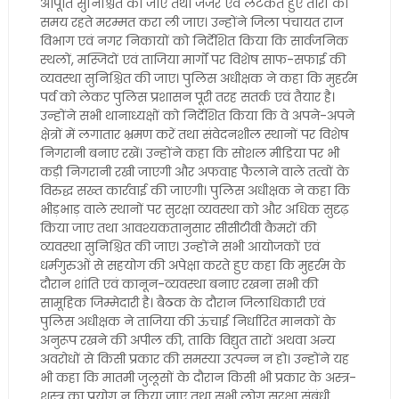
आपूर्ति सुनिश्चित की जाए तथा जर्जर एवं लटकते हुए तारों की
समय रहते मरम्मत करा ली जाए। उन्होंने जिला पंचायत राज
विभाग एवं नगर निकायों को निर्देशित किया कि सार्वजनिक
स्थलों, मस्जिदों एवं ताजिया मार्गों पर विशेष साफ-सफाई की
व्यवस्था सुनिश्चित की जाए। पुलिस अधीक्षक ने कहा कि मुहर्रम
पर्व को लेकर पुलिस प्रशासन पूरी तरह सतर्क एवं तैयार है।
उन्होंने सभी थानाध्यक्षों को निर्देशित किया कि वे अपने-अपने
क्षेत्रों में लगातार भ्रमण करें तथा संवेदनशील स्थानों पर विशेष
निगरानी बनाए रखें। उन्होंने कहा कि सोशल मीडिया पर भी
कड़ी निगरानी रखी जाएगी और अफवाह फैलाने वाले तत्वों के
विरुद्ध सख्त कार्रवाई की जाएगी। पुलिस अधीक्षक ने कहा कि
भीड़भाड़ वाले स्थानों पर सुरक्षा व्यवस्था को और अधिक सुदृढ़
किया जाए तथा आवश्यकतानुसार सीसीटीवी कैमरों की
व्यवस्था सुनिश्चित की जाए। उन्होंने सभी आयोजकों एवं
धर्मगुरुओं से सहयोग की अपेक्षा करते हुए कहा कि मुहर्रम के
दौरान शांति एवं कानून-व्यवस्था बनाए रखना सभी की
सामूहिक जिम्मेदारी है। बैठक के दौरान जिलाधिकारी एवं
पुलिस अधीक्षक ने ताजिया की ऊंचाई निर्धारित मानकों के
अनुरूप रखने की अपील की, ताकि विद्युत तारों अथवा अन्य
अवरोधों से किसी प्रकार की समस्या उत्पन्न न हो। उन्होंने यह
भी कहा कि मातमी जुलूसों के दौरान किसी भी प्रकार के अस्त्र-
शस्त्र का प्रयोग न किया जाए तथा सभी लोग सुरक्षा संबंधी