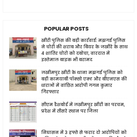
POPULAR POSTS
खीरी पुलिस की बड़ी कार्रवाई: मझगई पुलिस
ने चोरी की शराब और बियर के जखीरे के साथ
4 शातिर चोरों को दबोचा, वारदात में
इस्तेमाल बाइक भी बरामद
लखीमपुर खीरी के थाना मझगई पुलिस को
बड़ी कामयाबी पॉक्सो एक्ट और बीएनएस की
धाराओं में वांछित आरोपी गगन कुमार
गिरफ्तार
सीएम डैशबोर्ड में लखीमपुर खीरी का परचम,
प्रदेश में तीसरे स्थान पर जिला
निघासन में 3 हफ्ते से फरार दो आरोपियों को