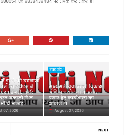
28688054 एवं 9838439484 पर संपर्क कर सकते हैं।
उत्तर प्रदेश
ु में डूबने की घटनाओं
ाम हेतु एडीएम ने
मुख्यमंत्री युवा उद्यमी विकास
 एडवाइजरी, जर्जर
अभियान योजना के प्रचार-
ग्रस्त मकानों में न
प्रसार हेतु कार्यशाला का
 भी दी सलाह
आयोजन।
t 07, 2026
August 07, 2026
NEXT