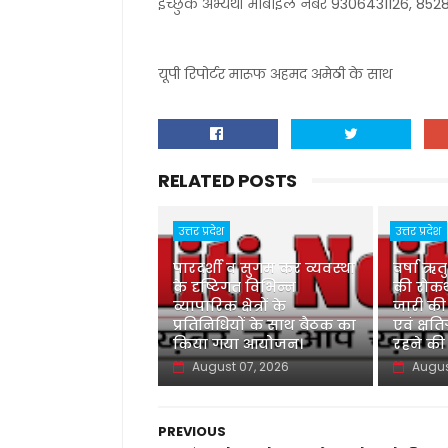
इच्छुक अभ्यर्थी मोबाइल नंबर 9306431126, 85
यूपी रिपोर्टर मारूफ अहमद अमेठी के साथ
RELATED POSTS
उत्तर प्रदेश
उत्तर प्रदेश
पारदर्शी व सुगम कर व्यवस्था
वर्षा ऋत
के दृष्टिगत विभिन्न
की रोकथ
व्यापारिक क्षेत्रों के
जारी की
प्रतिनिधियों के साथ बैठक का
एवं क्षति
किया गया आयोजन।
रहने की
August 07, 2026
Augus
PREVIOUS