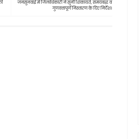
की
जनसुनवाई में जिलाधिकारी ने सुनीं शिकायतें, समयबद्ध व
गुणवत्तापूर्ण निस्तारण के दिए निर्देश।