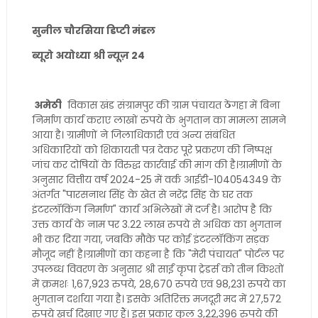
सुनील चौरसिया डिप्टी मंडल
ब्यूरो अयोध्या श्री न्यूज़ 24
अमेठी
विकास खंड संग्रामपुर की ग्राम पंचायत ठेंगहा में बिना
निर्माण कार्य कराए लाखों रुपये के भुगतान का मामला सामने
आया है। ग्रामीणों ने जिलाधिकारी एवं अन्य संबंधित
अधिकारियों को शिकायती पत्र देकर पूरे प्रकरण की निष्पक्ष
जांच कर दोषियों के विरुद्ध कार्रवाई की मांग की है।ग्रामीणों के
अनुसार वित्तीय वर्ष 2024-25 में वर्क आईडी-104054349 के
अंतर्गत "पारसनाथ सिंह के खेत से नरेंद्र सिंह के घर तक
इंटरलॉकिंग निर्माण" कार्य अभिलेखों में दर्ज है। आरोप है कि
उक्त कार्य के नाम पर 3.22 लाख रुपये से अधिक का भुगतान
भी कर दिया गया, जबकि मौके पर कोई इंटरलॉकिंग सड़क
मौजूद नहीं है।ग्रामीणों का कहना है कि "मेरी पंचायत" पोर्टल पर
उपलब्ध विवरण के अनुसार श्री साईं कृपा ट्रेडर्स को तीन किश्तों
में क्रमशः 1,67,923 रुपये, 28,670 रुपये एवं 98,231 रुपये का
भुगतान दर्शाया गया है। इसके अतिरिक्त मजदूरी मद में 27,572
रुपये खर्च दिखाए गए हैं। इस प्रकार कुल 3,22,396 रुपये की