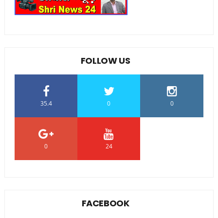
FOLLOW US
35.4
0
0
0
24
0
FACEBOOK