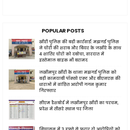
POPULAR POSTS
खीरी पुलिस की बड़ी कार्रवाई: मझगई पुलिस
ने चोरी की शराब और बियर के जखीरे के साथ
4 शातिर चोरों को दबोचा, वारदात में
इस्तेमाल बाइक भी बरामद
लखीमपुर खीरी के थाना मझगई पुलिस को
बड़ी कामयाबी पॉक्सो एक्ट और बीएनएस की
धाराओं में वांछित आरोपी गगन कुमार
गिरफ्तार
सीएम डैशबोर्ड में लखीमपुर खीरी का परचम,
प्रदेश में तीसरे स्थान पर जिला
निघासन में 3 हफ्ते से फरार दो आरोपियों को