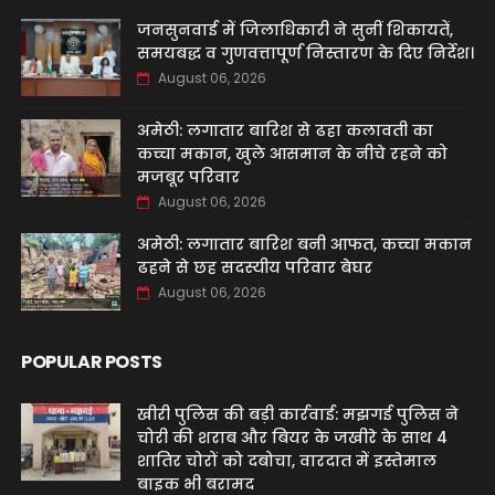
जनसुनवाई में जिलाधिकारी ने सुनीं शिकायतें,
समयबद्ध व गुणवत्तापूर्ण निस्तारण के दिए निर्देश।
August 06, 2026
अमेठी: लगातार बारिश से ढहा कलावती का
कच्चा मकान, खुले आसमान के नीचे रहने को
मजबूर परिवार
August 06, 2026
अमेठी: लगातार बारिश बनी आफत, कच्चा मकान
ढहने से छह सदस्यीय परिवार बेघर
August 06, 2026
POPULAR POSTS
खीरी पुलिस की बड़ी कार्रवाई: मझगई पुलिस ने
चोरी की शराब और बियर के जखीरे के साथ 4
शातिर चोरों को दबोचा, वारदात में इस्तेमाल
बाइक भी बरामद