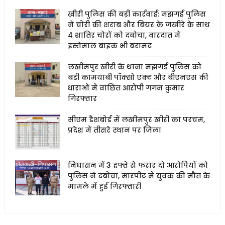
खीरी पुलिस की बड़ी कार्रवाई: मझगई पुलिस
ने चोरी की शराब और बियर के जखीरे के साथ
4 शातिर चोरों को दबोचा, वारदात में
इस्तेमाल बाइक भी बरामद
लखीमपुर खीरी के थाना मझगई पुलिस को
बड़ी कामयाबी पॉक्सो एक्ट और बीएनएस की
धाराओं में वांछित आरोपी गगन कुमार
गिरफ्तार
सीएम डैशबोर्ड में लखीमपुर खीरी का परचम,
प्रदेश में तीसरे स्थान पर जिला
निघासन में 3 हफ्ते से फरार दो आरोपियों को
पुलिस ने दबोचा, मारपीट में युवक की मौत के
मामले में हुई गिरफ्तारी