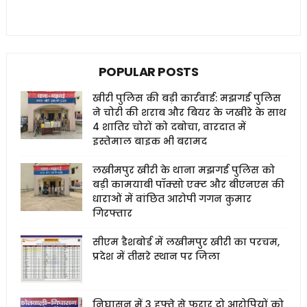
POPULAR POSTS
खीरी पुलिस की बड़ी कार्रवाई: मझगई पुलिस
ने चोरी की शराब और बियर के जखीरे के साथ
4 शातिर चोरों को दबोचा, वारदात में
इस्तेमाल बाइक भी बरामद
लखीमपुर खीरी के थाना मझगई पुलिस को
बड़ी कामयाबी पॉक्सो एक्ट और बीएनएस की
धाराओं में वांछित आरोपी गगन कुमार
गिरफ्तार
सीएम डैशबोर्ड में लखीमपुर खीरी का परचम,
प्रदेश में तीसरे स्थान पर जिला
निघासन में 3 हफ्ते से फरार दो आरोपियों को