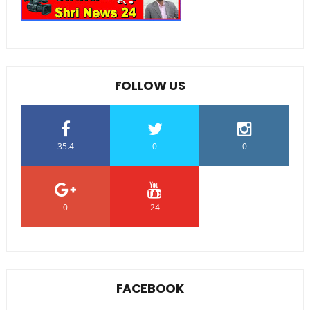
FOLLOW US
35.4
0
0
0
24
0
FACEBOOK