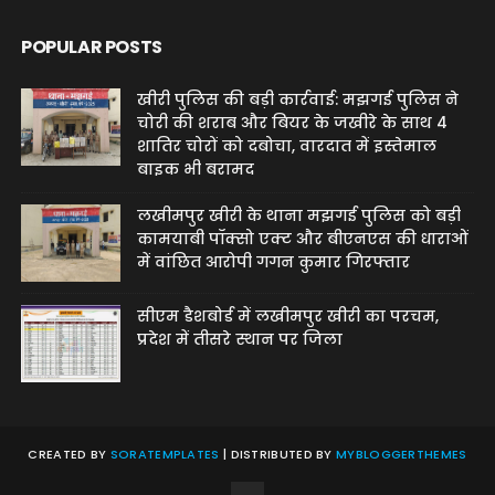
POPULAR POSTS
खीरी पुलिस की बड़ी कार्रवाई: मझगई पुलिस ने
चोरी की शराब और बियर के जखीरे के साथ 4
शातिर चोरों को दबोचा, वारदात में इस्तेमाल
बाइक भी बरामद
लखीमपुर खीरी के थाना मझगई पुलिस को बड़ी
कामयाबी पॉक्सो एक्ट और बीएनएस की धाराओं
में वांछित आरोपी गगन कुमार गिरफ्तार
सीएम डैशबोर्ड में लखीमपुर खीरी का परचम,
प्रदेश में तीसरे स्थान पर जिला
CREATED BY
SORATEMPLATES
| DISTRIBUTED BY
MYBLOGGERTHEMES