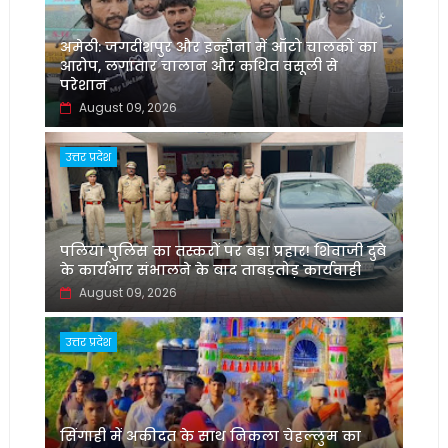
अमेठी: जगदीशपुर और इन्हौना में ऑटो चालकों का
आरोप, लगातार चालान और कथित वसूली से
परेशान
August 09, 2026
उत्तर प्रदेश
पलिया पुलिस का तस्करों पर बड़ा प्रहार! शिवाजी दुबे
के कार्यभार संभालने के बाद ताबड़तोड़ कार्यवाही
August 09, 2026
उत्तर प्रदेश
सिंगाही में अकीदत के साथ निकला चेहल्लुम का