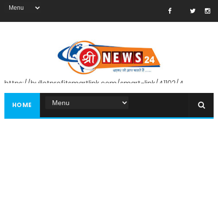
https://bulletprofitsmartlink.com/smart-link/41102/4
HOME