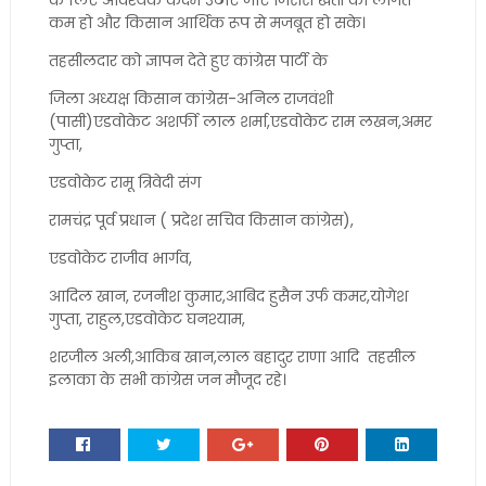
के लिए आवश्यक कदम उठाए जाएं जिससे खेती की लागत
कम हो और किसान आर्थिक रूप से मजबूत हो सके।
तहसीलदार को ज्ञापन देते हुए कांग्रेस पार्टी के
जिला अध्यक्ष किसान कांग्रेस-अनिल राजवंशी
(पासी)एडवोकेट अशर्फी लाल शर्मा,एडवोकेट राम लखन,अमर
गुप्ता,
एडवोकेट रामू त्रिवेदी संग
रामचंद्र पूर्व प्रधान ( प्रदेश सचिव किसान कांग्रेस),
एडवोकेट राजीव भार्गव,
आदिल खान, रजनीश कुमार,आबिद हुसैन उर्फ कमर,योगेश
गुप्ता, राहुल,एडवोकेट घनश्याम,
शरजील अली,आकिब खान,लाल बहादुर राणा आदि तहसील
इलाका के सभी कांग्रेस जन मौजूद रहे।