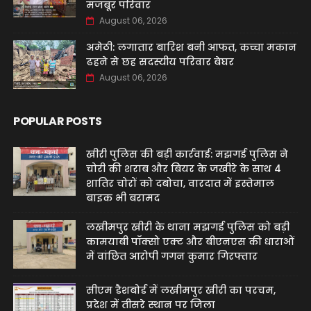
मजबूर परिवार
August 06, 2026
अमेठी: लगातार बारिश बनी आफत, कच्चा मकान
ढहने से छह सदस्यीय परिवार बेघर
August 06, 2026
POPULAR POSTS
खीरी पुलिस की बड़ी कार्रवाई: मझगई पुलिस ने
चोरी की शराब और बियर के जखीरे के साथ 4
शातिर चोरों को दबोचा, वारदात में इस्तेमाल
बाइक भी बरामद
लखीमपुर खीरी के थाना मझगई पुलिस को बड़ी
कामयाबी पॉक्सो एक्ट और बीएनएस की धाराओं
में वांछित आरोपी गगन कुमार गिरफ्तार
सीएम डैशबोर्ड में लखीमपुर खीरी का परचम,
प्रदेश में तीसरे स्थान पर जिला