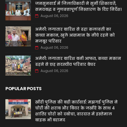
जनसुनवाई में जिलाधिकारी ने सुनीं शिकायतें,
समयबद्ध व गुणवत्तापूर्ण निस्तारण के दिए निर्देश।
August 06, 2026
अमेठी: लगातार बारिश से ढहा कलावती का
कच्चा मकान, खुले आसमान के नीचे रहने को
मजबूर परिवार
August 06, 2026
अमेठी: लगातार बारिश बनी आफत, कच्चा मकान
ढहने से छह सदस्यीय परिवार बेघर
August 06, 2026
POPULAR POSTS
खीरी पुलिस की बड़ी कार्रवाई: मझगई पुलिस ने
चोरी की शराब और बियर के जखीरे के साथ 4
शातिर चोरों को दबोचा, वारदात में इस्तेमाल
बाइक भी बरामद