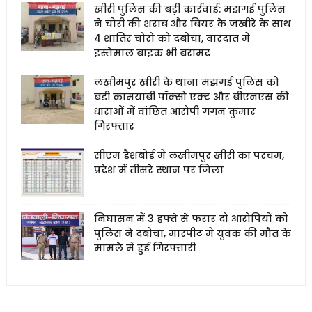
खीरी पुलिस की बड़ी कार्रवाई: मझगई पुलिस
ने चोरी की शराब और बियर के जखीरे के साथ
4 शातिर चोरों को दबोचा, वारदात में
इस्तेमाल बाइक भी बरामद
लखीमपुर खीरी के थाना मझगई पुलिस को
बड़ी कामयाबी पॉक्सो एक्ट और बीएनएस की
धाराओं में वांछित आरोपी गगन कुमार
गिरफ्तार
सीएम डैशबोर्ड में लखीमपुर खीरी का परचम,
प्रदेश में तीसरे स्थान पर जिला
निघासन में 3 हफ्ते से फरार दो आरोपियों को
पुलिस ने दबोचा, मारपीट में युवक की मौत के
मामले में हुई गिरफ्तारी