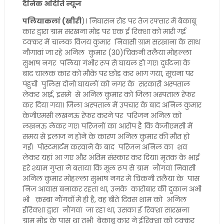
दैनिक अदिति न्यूज
पलियाकलां (खीरी
)। निघासन रोड पर तेज रफ्तार में बेकाबू
कार द्वारा ग्राम सरखना मोड़ पर एक ई रिक्शा को मारी गई
टक्कर में चालक विजय कुमार निवासी ग्राम सरखाना के साथ
नौगावां जा रहे अनिल कुमार (30)चिकनी तलैया मोहल्ला
सुभाष नगर पलिया गंभीर रूप से घायल हो गए। दुर्घटना के
बाद चालक कार को मौके पर छोड़ कर भाग गया, सूचना पर
पंहुची पुलिस दोनो घायलों को नगर के सरकारी अस्पताल
लेकर आई, इसमें से अनिल कुमार को जिला अस्पताल रेफर
कर दिया गया। जिला अस्पताल में उपचार के बाद अनिल कुमार
केजीएमसी लखनऊ रेफर करने पर परिजन अनिल को
लखनऊ लेकर गए। परिजनों का आरोप है कि केजीएमसी में
समय से इलाज न होने के कारण अनिल कुमार की मौत हो
गई। पोस्टमार्टम करवाने के बाद परिजन अनिल का शव
लेकर यहां आ गए और अंतिम संस्कार कर दिया। मृतक के भाई
हरे श्याम गुप्ता ने बताया कि मूल रूप से ग्राम नौंगवां निवासी
अनिल कुमार मोहल्ला सुभाष नगर में चिकनी तलैया के पास
निज आवास बनाकर रहता था, उनके कारोबार की दुकान अभी
भी क़स्बा नौंगवाँ में ही है, वह बीते दिवस शाम को अनिल
ईरिक्शा द्वारा नौंगवां जा रहा था, उसका ई रिक्शा सारखना
ग्राम मोड़ के पास था तभी बेकाबू कार ने ईरिक्शा को टक्कर