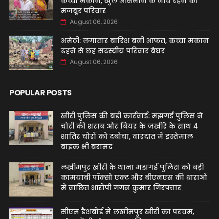
कच्चा मकान, खुले आसमान के नीचे रहने को
मजबूर परिवार
August 06, 2026
अमेठी: लगातार बारिश बनी आफत, कच्चा मकान
ढहने से छह सदस्यीय परिवार बेघर
August 06, 2026
POPULAR POSTS
खीरी पुलिस की बड़ी कार्रवाई: मझगई पुलिस ने
चोरी की शराब और बियर के जखीरे के साथ 4
शातिर चोरों को दबोचा, वारदात में इस्तेमाल
बाइक भी बरामद
लखीमपुर खीरी के थाना मझगई पुलिस को बड़ी
कामयाबी पॉक्सो एक्ट और बीएनएस की धाराओं
में वांछित आरोपी गगन कुमार गिरफ्तार
सीएम डैशबोर्ड में लखीमपुर खीरी का परचम,