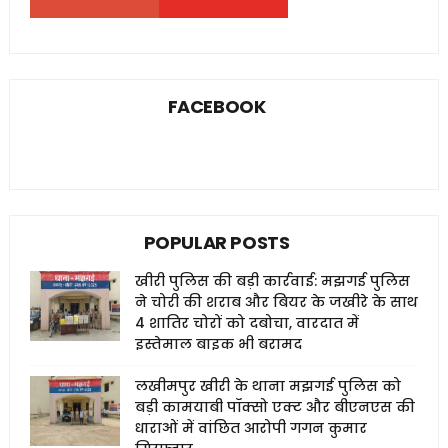
FACEBOOK
POPULAR POSTS
खीरी पुलिस की बड़ी कार्रवाई: मझगई पुलिस
ने चोरी की शराब और बियर के जखीरे के साथ
4 शातिर चोरों को दबोचा, वारदात में
इस्तेमाल बाइक भी बरामद
लखीमपुर खीरी के थाना मझगई पुलिस को
बड़ी कामयाबी पॉक्सो एक्ट और बीएनएस की
धाराओं में वांछित आरोपी गगन कुमार