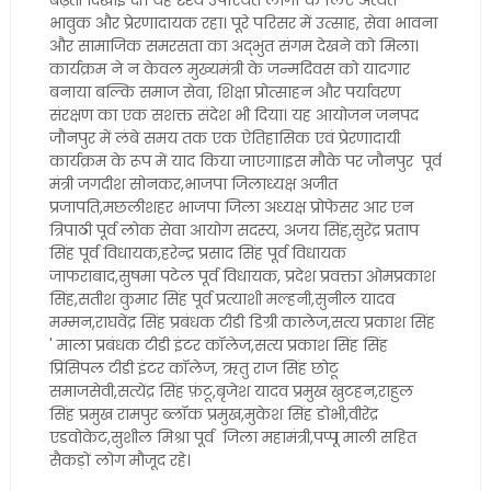
बढ़ती दिखाई दीं। यह दृश्य उपस्थित लोगों के लिए अत्यंत
भावुक और प्रेरणादायक रहा। पूरे परिसर में उत्साह, सेवा भावना
और सामाजिक समरसता का अद्भुत संगम देखने को मिला।
कार्यक्रम ने न केवल मुख्यमंत्री के जन्मदिवस को यादगार
बनाया बल्कि समाज सेवा, शिक्षा प्रोत्साहन और पर्यावरण
संरक्षण का एक सशक्त संदेश भी दिया। यह आयोजन जनपद
जौनपुर में लंबे समय तक एक ऐतिहासिक एवं प्रेरणादायी
कार्यक्रम के रूप में याद किया जाएगा।इस मौके पर जौनपुर पूर्व
मंत्री जगदीश सोनकर,भाजपा जिलाध्यक्ष अजीत
प्रजापति,मछलीशहर भाजपा जिला अध्यक्ष प्रोफेसर आर एन
त्रिपाठी पूर्व लोक सेवा आयोग सदस्य, अजय सिंह,सुरेंद्र प्रताप
सिंह पूर्व विधायक,हरेन्द्र प्रसाद सिंह पूर्व विधायक
जाफराबाद,सुषमा पटेल पूर्व विधायक, प्रदेश प्रवक्ता ओमप्रकाश
सिंह,सतीश कुमार सिंह पूर्व प्रत्याशी मल्हनी,सुनील यादव
मम्मन,राघवेंद्र सिंह प्रबंधक टीडी डिग्री कालेज,सत्य प्रकाश सिंह
' माला प्रबंधक टीडी इंटर कॉलेज,सत्य प्रकाश सिंह सिंह
प्रिंसिपल टीडी इंटर कॉलेज, ऋतु राज सिंह छोटू
समाजसेवी,सत्येंद्र सिंह फ़ंटू,बृजेश यादव प्रमुख खुटहन,राहुल
सिंह प्रमुख रामपुर ब्लॉक प्रमुख,मुकेश सिंह डोभी,वीरेंद्र
एडवोकेट,सुशील मिश्रा पूर्व जिला महामंत्री,पप्पू माली सहित
सैकड़ों लोग मौजूद रहे।