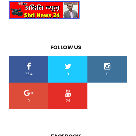
FOLLOW US
35.4
0
0
0
24
0