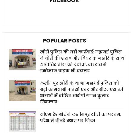
FACEBOOK
POPULAR POSTS
खीरी पुलिस की बड़ी कार्रवाई: मझगई पुलिस
ने चोरी की शराब और बियर के जखीरे के साथ
4 शातिर चोरों को दबोचा, वारदात में
इस्तेमाल बाइक भी बरामद
लखीमपुर खीरी के थाना मझगई पुलिस को
बड़ी कामयाबी पॉक्सो एक्ट और बीएनएस की
धाराओं में वांछित आरोपी गगन कुमार
गिरफ्तार
सीएम डैशबोर्ड में लखीमपुर खीरी का परचम,
प्रदेश में तीसरे स्थान पर जिला