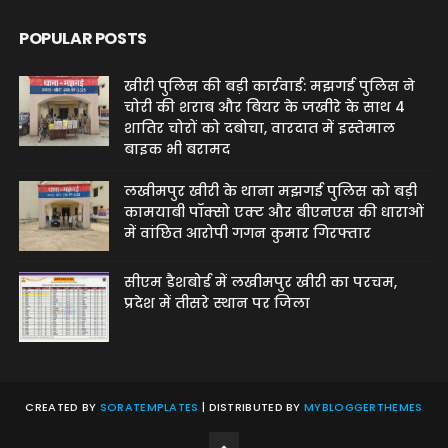
POPULAR POSTS
खीरी पुलिस की बड़ी कार्रवाई: मझगई पुलिस ने
चोरी की शराब और बियर के जखीरे के साथ 4
शातिर चोरों को दबोचा, वारदात में इस्तेमाल
बाइक भी बरामद
लखीमपुर खीरी के थाना मझगई पुलिस को बड़ी
कामयाबी पॉक्सो एक्ट और बीएनएस की धाराओं
में वांछित आरोपी गगन कुमार गिरफ्तार
सीएम डैशबोर्ड में लखीमपुर खीरी का परचम,
प्रदेश में तीसरे स्थान पर जिला
CREATED BY
SORATEMPLATES
| DISTRIBUTED BY
MYBLOGGERTHEMES