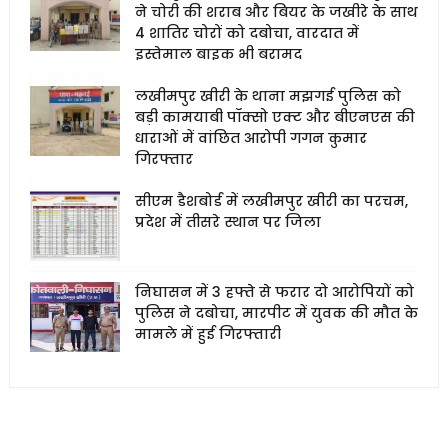
ने चोरी की शराब और बियर के जखीरे के साथ
4 शातिर चोरों को दबोचा, वारदात में
इस्तेमाल बाइक भी बरामद
लखीमपुर खीरी के थाना मझगई पुलिस को
बड़ी कामयाबी पॉक्सो एक्ट और बीएनएस की
धाराओं में वांछित आरोपी गगन कुमार
गिरफ्तार
सीएम डैशबोर्ड में लखीमपुर खीरी का परचम,
प्रदेश में तीसरे स्थान पर जिला
निघासन में 3 हफ्ते से फरार दो आरोपियों को
पुलिस ने दबोचा, मारपीट में युवक की मौत के
मामले में हुई गिरफ्तारी