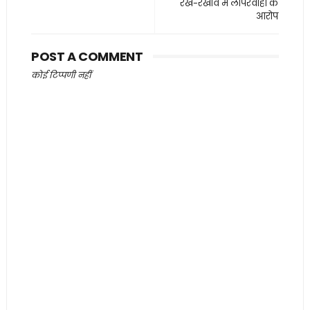
रख-रखाव में लापरवाही के
आरोप
POST A COMMENT
कोई टिप्पणी नहीं