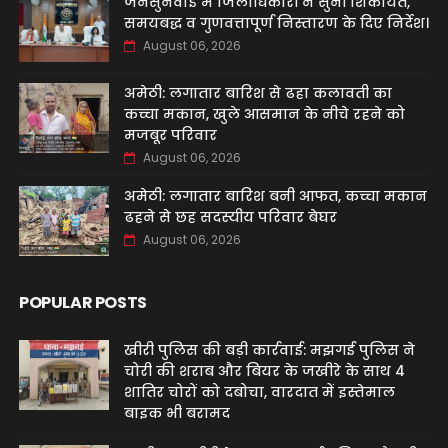
जनसुनवाई में जिलाधिकारी ने सुनीं शिकायतें,
समयबद्ध व गुणवत्तापूर्ण निस्तारण के दिए निर्देश।
August 06, 2026
अमेठी: लगातार बारिश से ढहा कलावती का
कच्चा मकान, खुले आसमान के नीचे रहने को
मजबूर परिवार
August 06, 2026
अमेठी: लगातार बारिश बनी आफत, कच्चा मकान
ढहने से छह सदस्यीय परिवार बेघर
August 06, 2026
POPULAR POSTS
खीरी पुलिस की बड़ी कार्रवाई: मझगई पुलिस ने
चोरी की शराब और बियर के जखीरे के साथ 4
शातिर चोरों को दबोचा, वारदात में इस्तेमाल
बाइक भी बरामद