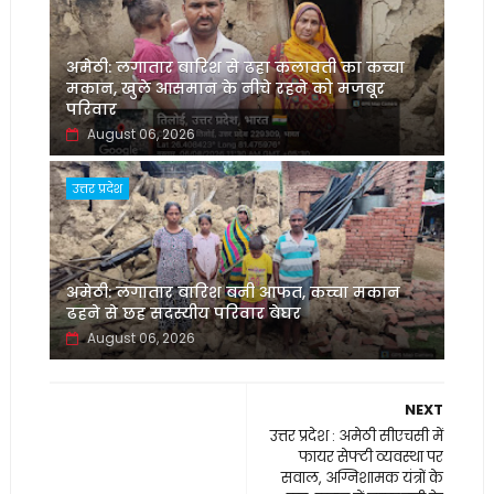
अमेठी: लगातार बारिश से ढहा कलावती का कच्चा
मकान, खुले आसमान के नीचे रहने को मजबूर
परिवार
August 06, 2026
उत्तर प्रदेश
अमेठी: लगातार बारिश बनी आफत, कच्चा मकान
ढहने से छह सदस्यीय परिवार बेघर
August 06, 2026
NEXT
उत्तर प्रदेश : अमेठी सीएचसी में
फायर सेफ्टी व्यवस्था पर
सवाल, अग्निशामक यंत्रों के