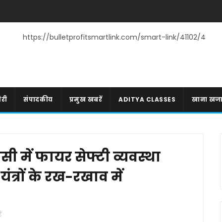
https://bulletprofitsmartlink.com/smart-link/41102/4
री
संपादकीय
प्रमुख खबरें
ADITYA CLASSES
खाना खज
चसी में फायर सेफ्टी व्यवस्था
्रों के रख-रखाव में
ं