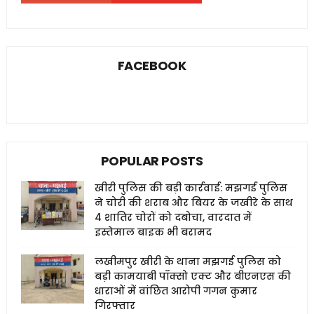
FACEBOOK
POPULAR POSTS
खीरी पुलिस की बड़ी कार्रवाई: मझगई पुलिस
ने चोरी की शराब और बियर के जखीरे के साथ
4 शातिर चोरों को दबोचा, वारदात में
इस्तेमाल बाइक भी बरामद
लखीमपुर खीरी के थाना मझगई पुलिस को
बड़ी कामयाबी पॉक्सो एक्ट और बीएनएस की
धाराओं में वांछित आरोपी गगन कुमार
गिरफ्तार