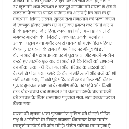
अमेठी
के थाना फुरसतगंज क्षेत्र अंतर्गत ग्राम सभा ब्रहमनी में
27 जून की शाम लगभग 6 बजे हुई मारपीट की घटना ने क्षेत्र में
सनसनी फैला दी। पीड़ित परिवार का आरोप है कि गांव के ही
घनश्याम, शिवम, सत्यम, सुंदरम तथा घनश्याम की पत्नी किरण
ने एकजुट होकर उनके घर में घुसकर हमला कर दिया। आरोप
है कि हमलावरों ने सरिया, लाठी-डंडों और अन्य हथियारों से
जमकर मारपीट की, जिससे राजकुमार, उनकी पत्नी तथा
उनका मासूम बच्चा गंभीर रूप से घायल हो गए।पीड़ित परिवार
के अनुसार घटना के समय वे अपने घर पर मौजूद थे। इसी
दौरान आरोपी पक्ष अचानक घर में घुस आया और गाली-गलौज
करते हुए मारपीट शुरू कर दी। आरोप है कि किसी को संभलने
का मौका तक नहीं दिया गया और परिवार के सदस्यों को
बेरहमी से पीटा गया। हमले के दौरान महिलाओं और बच्चे को भी
नहीं बख्शा गया, जिससे पूरे परिवार में दहशत फैल गई। चीख-
पुकार सुनकर आसपास के ग्रामीण मौके पर पहुंचे और किसी
तरह बीच-बचाव कर मामला शांत कराया। इसके बाद घायलों
को उपचार के लिए अस्पताल पहुंचाया गया, जहां उनका इलाज
किया गया।
घटना की सूचना थाना फुरसतगंज पुलिस को दी गई। पीड़ित
पक्ष ने आरोपियों के विरुद्ध नामजद शिकायत देकर कठोर
कानूनी कार्रवाई की मांग की है। पीड़ित परिवार का कहना है