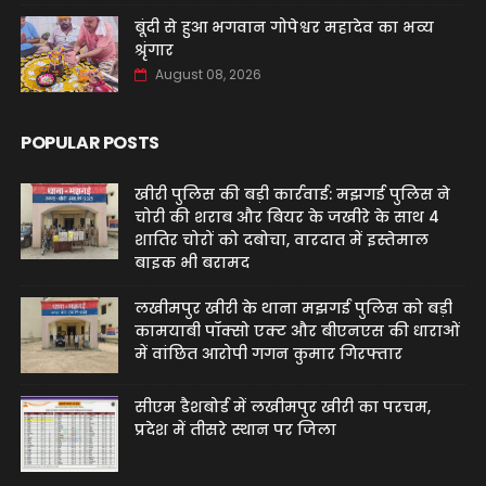
बूंदी से हुआ भगवान गोपेश्वर महादेव का भव्य
श्रृंगार
August 08, 2026
POPULAR POSTS
खीरी पुलिस की बड़ी कार्रवाई: मझगई पुलिस ने
चोरी की शराब और बियर के जखीरे के साथ 4
शातिर चोरों को दबोचा, वारदात में इस्तेमाल
बाइक भी बरामद
लखीमपुर खीरी के थाना मझगई पुलिस को बड़ी
कामयाबी पॉक्सो एक्ट और बीएनएस की धाराओं
में वांछित आरोपी गगन कुमार गिरफ्तार
सीएम डैशबोर्ड में लखीमपुर खीरी का परचम,
प्रदेश में तीसरे स्थान पर जिला