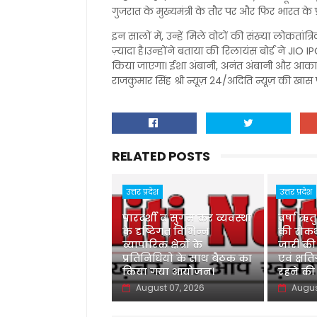
गुजरात के मुख्यमंत्री के तौर पर और फिर भारत के प्
इन सालों में, उन्हें मिले वोटों की संख्या लोकतां
ज़्यादा है।उन्होंने बताया की रिलायंस बोर्ड ने JIO IP
किया जाएगा। ईशा अंबानी, अनंत अंबानी और आकाश अ
राजकुमार सिंह श्री न्यूज़ 24/अदिति न्यूज़ की खा
RELATED POSTS
उत्तर प्रदेश
उत्तर प्रदेश
पारदर्शी व सुगम कर व्यवस्था
वर्षा ऋत
के दृष्टिगत विभिन्न
की रोकथ
व्यापारिक क्षेत्रों के
जारी की
प्रतिनिधियों के साथ बैठक का
एवं क्षति
किया गया आयोजन।
रहने की
August 07, 2026
Augus