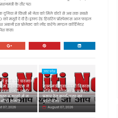
रधानमंत्री के तौर पर।
त्रिक दुनिया में किसी भी नेता को मिले वोटों से अब तक सबसे
O को मंज़ूरी दे दी है। ड्राफ्ट रेड हियरिंग प्रॉस्पेक्टस आज फाइल
ंबानी इस प्रोजेक्ट को लीड करेंगे। मण्डल कॉर्डिनेटर
स पेश कस।
उत्तर प्रदेश
ु में डूबने की घटनाओं
ाम हेतु एडीएम ने
मुख्यमंत्री युवा उद्यमी विकास
 एडवाइजरी, जर्जर
अभियान योजना के प्रचार-
ग्रस्त मकानों में न
प्रसार हेतु कार्यशाला का
 भी दी सलाह
आयोजन।
t 07, 2026
August 07, 2026