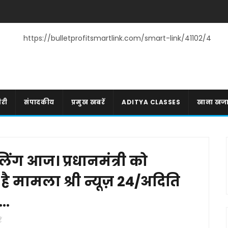
https://bulletprofitsmartlink.com/smart-link/41102/4
री
संपादकीय
प्रमुख खबरें
ADITYA CLASSES
खाना खज
ंग आज। प्रधानमंत्री को
ै मामला श्री न्यूज़ 24/अदिति
..
ं