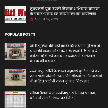
मुख्यमंत्री युवा उद्यमी विकास अभियान योजना
के प्रचार-प्रसार हेतु कार्यशाला का आयोजन।
August 07, 2026
POPULAR POSTS
खीरी पुलिस की बड़ी कार्रवाई: मझगई पुलिस ने
चोरी की शराब और बियर के जखीरे के साथ 4
शातिर चोरों को दबोचा, वारदात में इस्तेमाल
बाइक भी बरामद
लखीमपुर खीरी के थाना मझगई पुलिस को बड़ी
कामयाबी पॉक्सो एक्ट और बीएनएस की धाराओं
में वांछित आरोपी गगन कुमार गिरफ्तार
सीएम डैशबोर्ड में लखीमपुर खीरी का परचम,
प्रदेश में तीसरे स्थान पर जिला