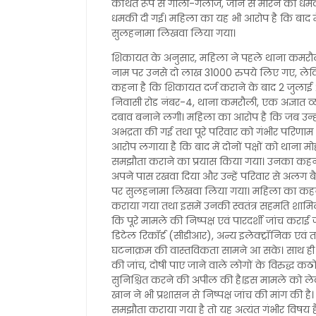
कथित रूप से गाली-गलौज, जान से मारने की धमकी 
धमकी दी गई। महिला का यह भी आरोप है कि बाद में
सुलहनामा लिखवा लिया गया।
शिकायत के अनुसार, महिला ने पहले थाना कमरौली म
नाम पर उनसे दो लाख 31000 रुपये लिए गए, ले
कहना है कि शिकायत दर्ज कराने के बाद 2 जुल
निवासी रोड नंबर-4, थाना कमरौली, एक अज्ञात व
दबाव बनाने लगी। महिला का आरोप है कि जब उन्
अभद्रता की गई तथा पूरे परिवार को गंभीर परिणाम
आरोप लगाया है कि बाद में दोनों पक्षों को थाना मो
समझौता कराने का प्रयास किया गया। उनका कहना
अपने पास रखवा दिया और उन्हें परिवार से अलग बै
पर सुलहनामा लिखवा लिया गया। महिला का कहना 
कराया गया तथा इसमें उनकी स्वतंत्र सहमति शामिल
कि पूरे मामले की निष्पक्ष एवं पारदर्शी जांच कराई
डिटेल रिकॉर्ड (सीडीआर), अन्य इलेक्ट्रॉनिक एवं त
घटनाक्रम की वास्तविकता सामने आ सके। साथ ही 
की जांच, दोषी पाए जाने वाले लोगों के विरुद्ध क
सुनिश्चित करने की अपील की है।इस मामले को ल
खान ने भी प्रशासन से निष्पक्ष जांच की मांग की ह
समझौता कराया गया है तो यह अत्यंत गंभीर विषय 