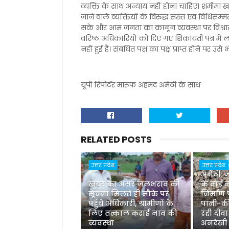
व्यक्ति के साथ अन्याय नहीं होना चाहिए। शमीमा खा
जाने वाले व्यक्तियों के विरुद्ध सख्त एवं विधिसम
सके और आम जनता का कानून व्यवस्था पर विश्वास 
वरिष्ठ अधिकारियों को दिए गए शिकायती पत्र में ल
नहीं हुई है। संबंधित पक्ष का पक्ष प्राप्त होने पर उस
यूपी रिपोर्टर मारूफ अहमद अमेठी के साथ
RELATED POSTS
उत्तर प्रदेश
उत्तर प्रदेश
अमेठी:
खबर का असर जलभराव की
के वार्ड
सूचना मिलते ही मौके पर
निर्माण
पहुंचे अधिकारी, ग्रामीणों के
पानी-कीच
लिए तत्काल कराई नाव की
रही दीव
व्यवस्था
अनदेखी