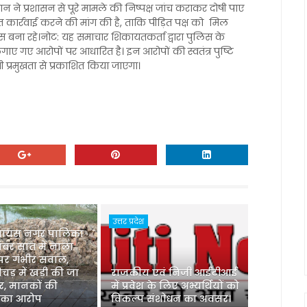
न ने प्रशासन से पूरे मामले की निष्पक्ष जांच कराकर दोषी पाए
्मत कार्रवाई करने की मांग की है, ताकि पीड़ित पक्ष को मिल
बना रहे।नोट: यह समाचार शिकायतकर्ता द्वारा पुलिस के
गाए गए आरोपों पर आधारित है। इन आरोपों की स्वतंत्र पुष्टि
े भी प्रमुखता से प्रकाशित किया जाएगा।
उत्तर प्रदेश
 जायस नगर पालिका
 नंबर सात में नाला
 पर गंभीर सवाल,
ड़ में खड़ी की जा
‌राजकीय एवं निजी आईटीआई
ार, मानकों की
में प्रवेश के लिए अभ्यर्थियों को
 का आरोप
विकल्प संशोधन का अवसर।