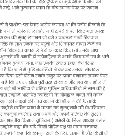
और उनके पति को झूठे दुष्कर्म के मुकदमे में फंसाने की
 उन्हें थाने बुलाकर दबाव के बीच स्टाम्प पेपर पर जबरन
ें प्रार्थना-पत्र देकर आरोप लगाया था कि प्लॉट दिलाने के
किन न तो प्लॉट मिला और न ही रुपये वापस किए गए। उनका
ाई 2026 की सुबह लगभग नौ बजे अकबरूल पत्नी रिजवान,
्यक्ति के साथ उनके घर पहुंची और शिकायत वापस लेने का
होंने शिकायत वापस लेने से इनकार किया तो उनके साथ
 भुगतने की धमकी दी गई।महिला ने अपने शिकायती पत्र में आगे
हनगंज बुलाया गया, जहां उनकी स्वतंत्र इच्छा के विरुद्ध
 है कि थाने में पुलिसकर्मियों से कहकर उनका मोबाइल
ठा दिया। इसी दौरान उनके ससुर पर दबाव बनाकर स्टाम्प पेपर
है कि यह समझौता पूरी तरह से दबाव और भय के माहौल में
 नहीं थी।साजिदा ने वरिष्ठ पुलिस अधिकारियों से मांग की है
 जाए। उन्होंने आरोपित व्यक्तियों के मोबाइल नंबरों की कॉल
कनीकी साक्ष्यों की जांच कराने की भी मांग की है, ताकि
उन्होंने कथित दबाव में कराए गए सुलहनामे की वैधानिकता
ठोर कानूनी कार्रवाई तथा अपने और अपने परिवार की सुरक्षा
ेकर भारतीय किसान यूनियन ( अमेठी के जिला अध्यक्ष शमीम
ै। उन्होंने कहा कि यदि किसी पीड़ित पक्ष पर दबाव बनाकर
है। उन्होंने कहा कि कानून सभी के लिए समान है और किसी भी