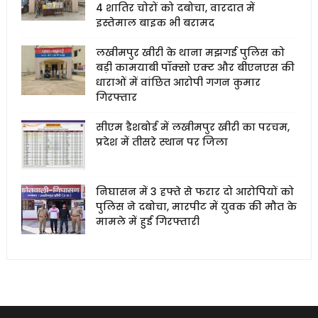
4 शातिर चोरों को दबोचा, वारदात में
इस्तेमाल बाइक भी बरामद
लखीमपुर खीरी के थाना मझगई पुलिस को
बड़ी कामयाबी पॉक्सो एक्ट और बीएनएस की
धाराओं में वांछित आरोपी गगन कुमार
गिरफ्तार
सीएम डैशबोर्ड में लखीमपुर खीरी का परचम,
प्रदेश में तीसरे स्थान पर जिला
निघासन में 3 हफ्ते से फरार दो आरोपियों को
पुलिस ने दबोचा, मारपीट में युवक की मौत के
मामले में हुई गिरफ्तारी