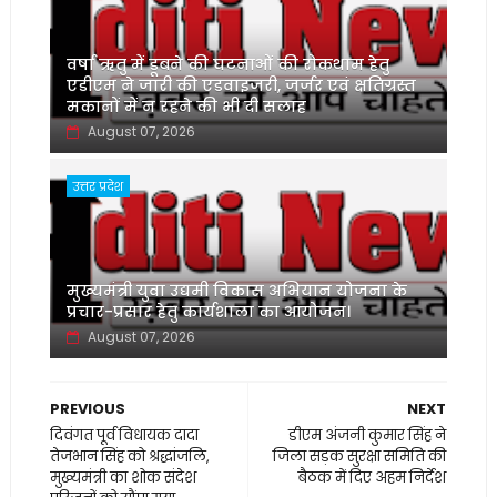
वर्षा ऋतु में डूबने की घटनाओं की रोकथाम हेतु
एडीएम ने जारी की एडवाइजरी, जर्जर एवं क्षतिग्रस्त
मकानों में न रहने की भी दी सलाह
August 07, 2026
उत्तर प्रदेश
मुख्यमंत्री युवा उद्यमी विकास अभियान योजना के
प्रचार-प्रसार हेतु कार्यशाला का आयोजन।
August 07, 2026
PREVIOUS
NEXT
दिवंगत पूर्व विधायक दादा
डीएम अंजनी कुमार सिंह ने
तेजभान सिंह को श्रद्धांजलि,
जिला सड़क सुरक्षा समिति की
मुख्यमंत्री का शोक संदेश
बैठक में दिए अहम निर्देश