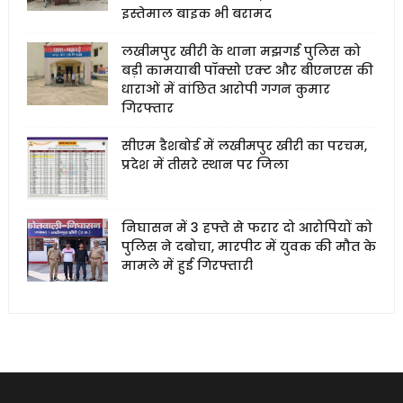
इस्तेमाल बाइक भी बरामद
लखीमपुर खीरी के थाना मझगई पुलिस को
बड़ी कामयाबी पॉक्सो एक्ट और बीएनएस की
धाराओं में वांछित आरोपी गगन कुमार
गिरफ्तार
सीएम डैशबोर्ड में लखीमपुर खीरी का परचम,
प्रदेश में तीसरे स्थान पर जिला
निघासन में 3 हफ्ते से फरार दो आरोपियों को
पुलिस ने दबोचा, मारपीट में युवक की मौत के
मामले में हुई गिरफ्तारी