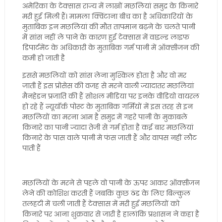
अमेरिका के टेक्सास राज्य में लाखों मछलियां समुद्र के किनारे
मरी हुई मिली हैं। मामला क्विंटाना बीच का है अधिकारियों के
मुताबिक इन मछलियां की मौत तापमान बढ़ने के चलते पानी
में सांस नहीं ले पाने के कारण हुई टेक्सास में वाइल्ड लाइफ
डिपार्टमेंट के अधिकारी के मुताबिक गर्म पानी में ऑक्सीजन की
कमी हो जाती है
इससे मछलियों को सांस लेना मुश्किल होता है और वो मर
जाती हैं इस प्रोसेस की वजह से मरने वाली ज्यादातर मछलियां
मैनहेडन प्रजाति की हैं सोशल मीडिया पर इनके वीडियो वायरल
हो रहे हैं न्यूयॉर्क पोस्ट के मुताबिक गर्मियों में इस तरह से इन
मछलियों का मरना आम है समुद्र में गहरे पानी के मुकाबले
किनारे का पानी ज्यादा तेजी से गर्म होता है कई बार मछलियां
किनारे के पास वाले पानी मे फंस जाती हैं और वापस नहीं लौट
पाती हैं
मछलियों के मरने से पहले वो पानी के ऊपर आकर ऑक्सीजन
लेने की कोशिश करती हैं जबकि कुछ ठंड के लिए बिल्कुल
तलहटी में चली जाती हैं टेक्सास में मरी हुई मछलियों को
किनारे पर आना शुक्रवार से जारी है हालांकि प्रशासन ने कहा है