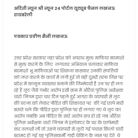
अदिती न्यूज श्री न्यूज 24 पोर्टल यूट्यूब चैनल लखनऊ
रायबरेली
पत्रकार प्रवीण सैनी लखनऊ
उत्तर प्रदेश सरकार जहा प्रदेश को अपराध मुक्त माफिया बदमाशो
से मुक्त करने के लिए लगातार अभियान चलाकर माफिया
बदमाशों भू माफियाओं पर शिकंजा कसकर उनकी संपत्तियों
को जप्त करने के कार्य में लगी हुई तो वहीं दूसरी तरफ जिस पर
प्रदेश में कानून व्यवस्था बनाने की जिम्मेदारी है उन पर ही लग
रहे हैं लूट जैसे गंभीर आरोप इसी क्रम में औरैया पुलिस अधीक्षक
चारों निगम द्वारा चार दिन पहले हुई आगरा के व्यापारी से लूट
की घटना को लेकर पीड़ित की शिकायत पर की गई छापे मारी
बताते चले कि पीड़ित द्वारा पुलिस पर ही लगाए गए थे लूट का
आरोप जबकि अब पीड़ित के सारे आरोप सच हो रहे जब औरैया
पुलिस अधीक्षक चारों निगम ने इंस्पेक्टर के घर के छापेमारी
कर तलाशी ली तो उसने व्यापारी से लूटी गई पचास किलो चांदी
बरामद हो गई यह पुलिसकर्मी गाड़ी चेकिंग के नाम पर देते थे