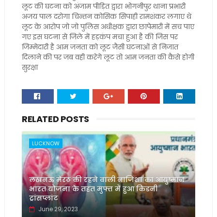
लूट की घटना को अंजाम पीड़ित द्वारा भोगनीपुर थाना प्रभारी
अजय पाल दरोगा चिन्तन कोसिक सिपाही रामशंकर लगाए थे
लूट के आरोप जो जो पुलिस अधीक्षक द्वारा छापेमारी में सच पाए
गए इस घटना से जिले में हड़कंप मचा हुआ है की जिस पर
जिम्मेदारी है आम जनता को लूट जैसी घटनाओं से निजात
दिलाने की पर जब वही करेगे लूट तो आम जनता की कैसे होगी
सुरक्षा
RELATED POSTS
LUCKNOW
लखनऊ मेरठ की रहने वाली नाजिशा का आयुष्मान
भारत योजना के तहत मुफ्त में हुआ किडनी
ट्रांसप्लांट
June 29, 2023