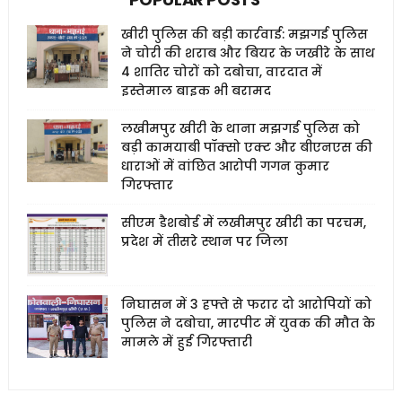
खीरी पुलिस की बड़ी कार्रवाई: मझगई पुलिस
ने चोरी की शराब और बियर के जखीरे के साथ
4 शातिर चोरों को दबोचा, वारदात में
इस्तेमाल बाइक भी बरामद
लखीमपुर खीरी के थाना मझगई पुलिस को
बड़ी कामयाबी पॉक्सो एक्ट और बीएनएस की
धाराओं में वांछित आरोपी गगन कुमार
गिरफ्तार
सीएम डैशबोर्ड में लखीमपुर खीरी का परचम,
प्रदेश में तीसरे स्थान पर जिला
निघासन में 3 हफ्ते से फरार दो आरोपियों को
पुलिस ने दबोचा, मारपीट में युवक की मौत के
मामले में हुई गिरफ्तारी