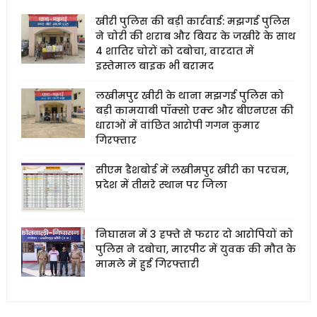
खीरी पुलिस की बड़ी कार्रवाई: मझगई पुलिस
ने चोरी की शराब और बियर के जखीरे के साथ
4 शातिर चोरों को दबोचा, वारदात में
इस्तेमाल बाइक भी बरामद
लखीमपुर खीरी के थाना मझगई पुलिस को
बड़ी कामयाबी पॉक्सो एक्ट और बीएनएस की
धाराओं में वांछित आरोपी गगन कुमार
गिरफ्तार
सीएम डैशबोर्ड में लखीमपुर खीरी का परचम,
प्रदेश में तीसरे स्थान पर जिला
निघासन में 3 हफ्ते से फरार दो आरोपियों को
पुलिस ने दबोचा, मारपीट में युवक की मौत के
मामले में हुई गिरफ्तारी