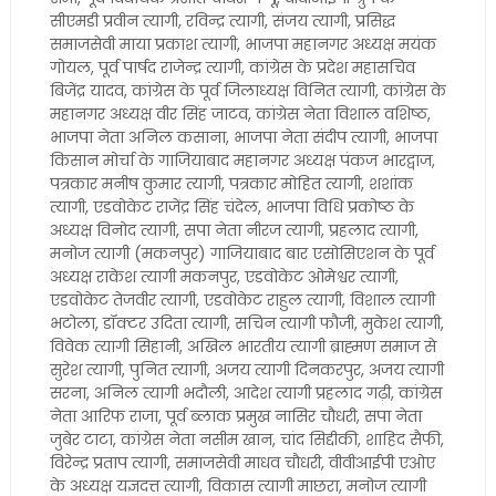
सीएमडी प्रवीन त्यागी, रविन्द्र त्यागी, संजय त्यागी, प्रसिद्ध
समाजसेवी माया प्रकाश त्यागी, भाजपा महानगर अध्यक्ष मयंक
गोयल, पूर्व पार्षद राजेन्द्र त्यागी, कांग्रेस के प्रदेश महासचिव
बिजेंद्र यादव, कांग्रेस के पूर्व जिलाध्यक्ष विनित त्यागी, कांग्रेस के
महानगर अध्यक्ष वीर सिंह जाटव, कांग्रेस नेता विशाल वशिष्ठ,
भाजपा नेता अनिल कसाना, भाजपा नेता संदीप त्यागी, भाजपा
किसान मोर्चा के गाजियाबाद महानगर अध्यक्ष पंकज भारद्वाज,
पत्रकार मनीष कुमार त्यागी, पत्रकार मोहित त्यागी, शशांक
त्यागी, एडवोकेट राजेंद्र सिंह चंदेल, भाजपा विधि प्रकोष्ठ के
अध्यक्ष विनोद त्यागी, सपा नेता नीरज त्यागी, प्रहलाद त्यागी,
मनोज त्यागी (मकनपुर) गाजियाबाद बार एसोसिएशन के पूर्व
अध्यक्ष राकेश त्यागी मकनपुर, एडवोकेट ओमेश्वर त्यागी,
एडवोकेट तेजवीर त्यागी, एडवोकेट राहुल त्यागी, विशाल त्यागी
भटोला, डॉक्टर उदिता त्यागी, सचिन त्यागी फौजी, मुकेश त्यागी,
विवेक त्यागी सिहानी, अखिल भारतीय त्यागी ब्राह्मण समाज से
सुरेश त्यागी, पुनित त्यागी, अजय त्यागी दिनकरपुर, अजय त्यागी
सरना, अनिल त्यागी भदौली, आदेश त्यागी प्रहलाद गढ़ी, कांग्रेस
नेता आरिफ राजा, पूर्व ब्लाक प्रमुख नासिर चौधरी, सपा नेता
जुबेर टाटा, कांग्रेस नेता नसीम खान, चांद सिद्दीकी, शाहिद सैफी,
विरेन्द्र प्रताप त्यागी, समाजसेवी माधव चौधरी, वीवीआईपी एओए
के अध्यक्ष यज्ञदत्त त्यागी, विकास त्यागी माछरा, मनोज त्यागी