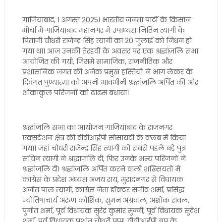
गाजियाबाद, 1 अगस्त 2025। भारतीय जनता पार्टी के किसान
मोर्चा में गाजियाबाद महानगर में उपाध्यक्ष नितिन त्यागी के
पिताजी चौधरी राजेन्द्र सिंह त्यागी का 20 जुलाई को निधन हो
गया था। आज उनकी तेरहवीं के अवसर पर एक श्रद्धांजलि सभा
आयोजित की गयी, जिसमें सामाजिक, राजनीतिक और
प्रशासनिक जगत की अनेक प्रमुख हस्तियों ने भाग लेकर के
दिवंगत पुण्यात्मा को अपनी भावभीनी श्रद्धांजलि अर्पित की और
शोकाकुल परिजनों को ढांढस बंधाया।
श्रद्धांजलि सभा का आयोजन गाजियाबाद के राजनगर
एक्सटेंशन क्षेत्र की वीवीआईपी सोसायटी के क्लब में किया
गया। जहां चौधरी राजेन्द्र सिंह त्यागी को सबसे पहले बड़े पुत्र
सचिन त्यागी ने श्रद्धांजलि दी, फिर उनके अन्य परिजनों ने
श्रद्धांजलि दी‌। श्रद्धांजलि अर्पित करने वाली शख्सियतों में
कांग्रेस के प्रदेश अध्यक्ष अजय राय, मुरादनगर से विधायक
अजीत पाल त्यागी, कांग्रेस नेता डॉक्टर संजीव शर्मा, प्रसिद्ध
ज्योतिषाचार्य अरुण कौशिक, सुमन अग्रवाल, अशोक रावल,
पुनीत शर्मा, पूर्व विधायक सुरेंद्र कुमार मुन्नी, पूर्व विधायक सुदेश
शर्मा, पूर्व विधायक प्रशांत चौधरी पप्पू, वीवीआईपी ग्रुप के