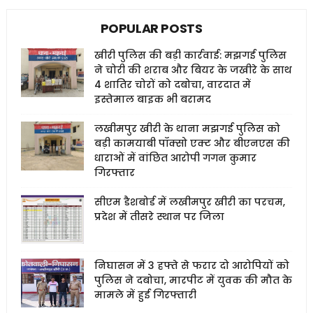
POPULAR POSTS
खीरी पुलिस की बड़ी कार्रवाई: मझगई पुलिस
ने चोरी की शराब और बियर के जखीरे के साथ
4 शातिर चोरों को दबोचा, वारदात में
इस्तेमाल बाइक भी बरामद
लखीमपुर खीरी के थाना मझगई पुलिस को
बड़ी कामयाबी पॉक्सो एक्ट और बीएनएस की
धाराओं में वांछित आरोपी गगन कुमार
गिरफ्तार
सीएम डैशबोर्ड में लखीमपुर खीरी का परचम,
प्रदेश में तीसरे स्थान पर जिला
निघासन में 3 हफ्ते से फरार दो आरोपियों को
पुलिस ने दबोचा, मारपीट में युवक की मौत के
मामले में हुई गिरफ्तारी