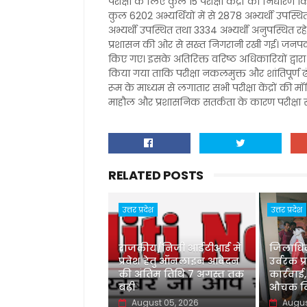
परीक्षा के लिए कुल 15 परीक्षा केंद्रों का निर्धारण
कुल 6202 अभ्यर्थियों में से 2878 अभ्यर्थी उपस्थि
अभ्यर्थी उपस्थित तथा 3334 अभ्यर्थी अनुपस्थित रहे
प्रशासन की ओर से सख्त निगरानी रखी गई। जनपद में 
किए गए। इसके अतिरिक्त वरिष्ठ अधिकारियों द्वारा द
किया गया ताकि परीक्षा नकलमुक्त और शांतिपूर्ण ढ
रूम के माध्यम से लगातार सभी परीक्षा केंद्रों की मॉन
माहौल और प्रशासनिक सतर्कता के कारण परीक्षा 
RELATED POSTS
उत्तर प्रदेश
उत्तर प्रदेश
राजकीय/निजी आईटीआई में
जिलाधिका
प्रवेश हेतु ऑनलाइन आवेदन
उर्वरक प्
की अंतिम तिथि 7 अगस्त तक
कार्रवाई,
बढ़ी
औचक नि
August 05, 2026
Augus