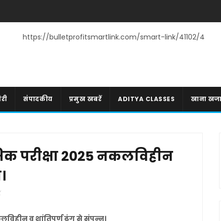
https://bulletprofitsmartlink.com/smart-link/41102/4
री
संपादकीय
प्रमुख खबरें
ADITYA CLASSES
खाना खज
रंभिक परीक्षा 2025 नकलविहीन
न।
ं
विहीन व शांतिपूर्ण ढंग से संपन्न।