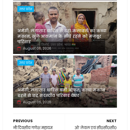
उत्तर प्रदेश
अमेठी: लगातार बारिश से ढहा कलावती का कच्चा
मकान, खुले आसमान के नीचे रहने को मजबूर
परिवार
August 06, 2026
उत्तर प्रदेश
अमेठी: लगातार बारिश बनी आफत, कच्चा मकान
ढहने से छह सदस्यीय परिवार बेघर
August 06, 2026
PREVIOUS
NEXT
नौ दिवसीय गणेश महायज्ञ
ओ’ लेवल एवं सी०सी०सी०