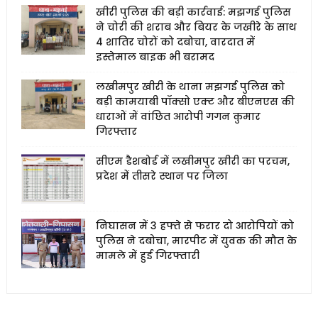
खीरी पुलिस की बड़ी कार्रवाई: मझगई पुलिस
ने चोरी की शराब और बियर के जखीरे के साथ
4 शातिर चोरों को दबोचा, वारदात में
इस्तेमाल बाइक भी बरामद
लखीमपुर खीरी के थाना मझगई पुलिस को
बड़ी कामयाबी पॉक्सो एक्ट और बीएनएस की
धाराओं में वांछित आरोपी गगन कुमार
गिरफ्तार
सीएम डैशबोर्ड में लखीमपुर खीरी का परचम,
प्रदेश में तीसरे स्थान पर जिला
निघासन में 3 हफ्ते से फरार दो आरोपियों को
पुलिस ने दबोचा, मारपीट में युवक की मौत के
मामले में हुई गिरफ्तारी