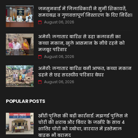
जनसुनवाई में जिलाधिकारी ने सुनीं शिकायतें,
समयबद्ध व गुणवत्तापूर्ण निस्तारण के दिए निर्देश।
August 06, 2026
अमेठी: लगातार बारिश से ढहा कलावती का
कच्चा मकान, खुले आसमान के नीचे रहने को
मजबूर परिवार
August 06, 2026
अमेठी: लगातार बारिश बनी आफत, कच्चा मकान
ढहने से छह सदस्यीय परिवार बेघर
August 06, 2026
POPULAR POSTS
खीरी पुलिस की बड़ी कार्रवाई: मझगई पुलिस ने
चोरी की शराब और बियर के जखीरे के साथ 4
शातिर चोरों को दबोचा, वारदात में इस्तेमाल
बाइक भी बरामद