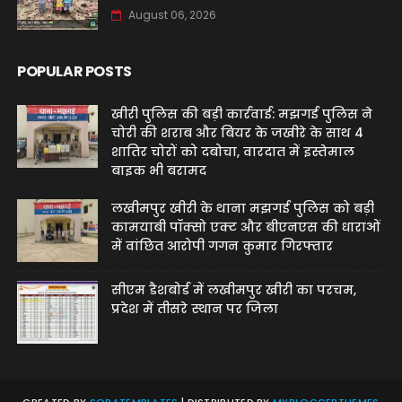
August 06, 2026
POPULAR POSTS
खीरी पुलिस की बड़ी कार्रवाई: मझगई पुलिस ने
चोरी की शराब और बियर के जखीरे के साथ 4
शातिर चोरों को दबोचा, वारदात में इस्तेमाल
बाइक भी बरामद
लखीमपुर खीरी के थाना मझगई पुलिस को बड़ी
कामयाबी पॉक्सो एक्ट और बीएनएस की धाराओं
में वांछित आरोपी गगन कुमार गिरफ्तार
सीएम डैशबोर्ड में लखीमपुर खीरी का परचम,
प्रदेश में तीसरे स्थान पर जिला