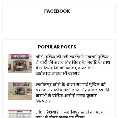
FACEBOOK
POPULAR POSTS
खीरी पुलिस की बड़ी कार्रवाई: मझगई पुलिस
ने चोरी की शराब और बियर के जखीरे के साथ
4 शातिर चोरों को दबोचा, वारदात में
इस्तेमाल बाइक भी बरामद
लखीमपुर खीरी के थाना मझगई पुलिस को
बड़ी कामयाबी पॉक्सो एक्ट और बीएनएस की
धाराओं में वांछित आरोपी गगन कुमार
गिरफ्तार
सीएम डैशबोर्ड में लखीमपुर खीरी का परचम,
प्रदेश में तीसरे स्थान पर जिला