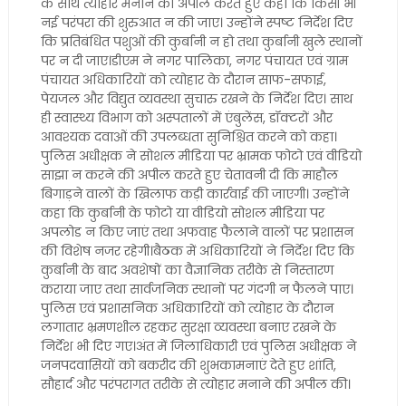
के साथ त्योहार मनाने की अपील करते हुए कहा कि किसी भी
नई परंपरा की शुरुआत न की जाए। उन्होंने स्पष्ट निर्देश दिए
कि प्रतिबंधित पशुओं की कुर्बानी न हो तथा कुर्बानी खुले स्थानों
पर न दी जाए।डीएम ने नगर पालिका, नगर पंचायत एवं ग्राम
पंचायत अधिकारियों को त्योहार के दौरान साफ-सफाई,
पेयजल और विद्युत व्यवस्था सुचारु रखने के निर्देश दिए। साथ
ही स्वास्थ्य विभाग को अस्पतालों में एंबुलेंस, डॉक्टरों और
आवश्यक दवाओं की उपलब्धता सुनिश्चित करने को कहा।
पुलिस अधीक्षक ने सोशल मीडिया पर भ्रामक फोटो एवं वीडियो
साझा न करने की अपील करते हुए चेतावनी दी कि माहौल
बिगाड़ने वालों के खिलाफ कड़ी कार्रवाई की जाएगी। उन्होंने
कहा कि कुर्बानी के फोटो या वीडियो सोशल मीडिया पर
अपलोड न किए जाएं तथा अफवाह फैलाने वालों पर प्रशासन
की विशेष नजर रहेगी।बैठक में अधिकारियों ने निर्देश दिए कि
कुर्बानी के बाद अवशेषों का वैज्ञानिक तरीके से निस्तारण
कराया जाए तथा सार्वजनिक स्थानों पर गंदगी न फैलने पाए।
पुलिस एवं प्रशासनिक अधिकारियों को त्योहार के दौरान
लगातार भ्रमणशील रहकर सुरक्षा व्यवस्था बनाए रखने के
निर्देश भी दिए गए।अंत में जिलाधिकारी एवं पुलिस अधीक्षक ने
जनपदवासियों को बकरीद की शुभकामनाएं देते हुए शांति,
सौहार्द और परंपरागत तरीके से त्योहार मनाने की अपील की।