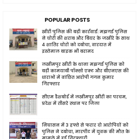
POPULAR POSTS
खीरी पुलिस की बड़ी कार्रवाई: मझगई पुलिस
ने चोरी की शराब और बियर के जखीरे के साथ
4 शातिर चोरों को दबोचा, वारदात में
इस्तेमाल बाइक भी बरामद
लखीमपुर खीरी के थाना मझगई पुलिस को
बड़ी कामयाबी पॉक्सो एक्ट और बीएनएस की
धाराओं में वांछित आरोपी गगन कुमार
गिरफ्तार
सीएम डैशबोर्ड में लखीमपुर खीरी का परचम,
प्रदेश में तीसरे स्थान पर जिला
निघासन में 3 हफ्ते से फरार दो आरोपियों को
पुलिस ने दबोचा, मारपीट में युवक की मौत के
मामले में हुई गिरफ्तारी