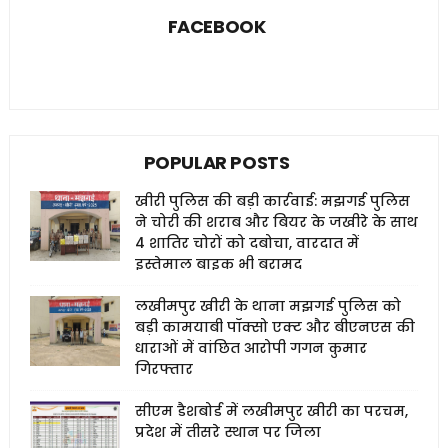
FACEBOOK
POPULAR POSTS
खीरी पुलिस की बड़ी कार्रवाई: मझगई पुलिस
ने चोरी की शराब और बियर के जखीरे के साथ
4 शातिर चोरों को दबोचा, वारदात में
इस्तेमाल बाइक भी बरामद
लखीमपुर खीरी के थाना मझगई पुलिस को
बड़ी कामयाबी पॉक्सो एक्ट और बीएनएस की
धाराओं में वांछित आरोपी गगन कुमार
गिरफ्तार
सीएम डैशबोर्ड में लखीमपुर खीरी का परचम,
प्रदेश में तीसरे स्थान पर जिला