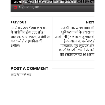
अभ्यर्थियों को विकल्प संशोधन का अवसर।
August 08, 2026
PREVIOUS
NEXT
03 से 05 जुलाई तक लखनऊ
अमेठी: गाटा संख्या 1810 की
में आयोजित होगा उत्तर प्रदेश
भूमि पर कब्जे के प्रयास का
आम महोत्सव-2026, अमेठी के
आरोप, पीड़ित ने 1076 मुख्यमंत्री
बागवानों से सहभागिता की
हेल्पलाइन पर दर्ज कराई
अपील।
शिकायत, झूठे मुकदमे और
एससी/एसटी एक्ट में फंसाने
की धमकी देने का भी आरोप
POST A COMMENT
कोई टिप्पणी नहीं