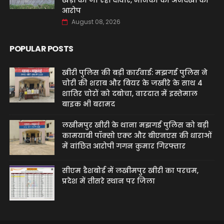
खड़ी की जा रही दीवार, मानकों की अनदेखी का
आरोप
August 08, 2026
POPULAR POSTS
खीरी पुलिस की बड़ी कार्रवाई: मझगई पुलिस ने
चोरी की शराब और बियर के जखीरे के साथ 4
शातिर चोरों को दबोचा, वारदात में इस्तेमाल
बाइक भी बरामद
लखीमपुर खीरी के थाना मझगई पुलिस को बड़ी
कामयाबी पॉक्सो एक्ट और बीएनएस की धाराओं
में वांछित आरोपी गगन कुमार गिरफ्तार
सीएम डैशबोर्ड में लखीमपुर खीरी का परचम,
प्रदेश में तीसरे स्थान पर जिला