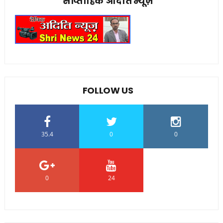
साप्ताहिक अदिति न्यूज़
FOLLOW US
35.4
0
0
0
24
0