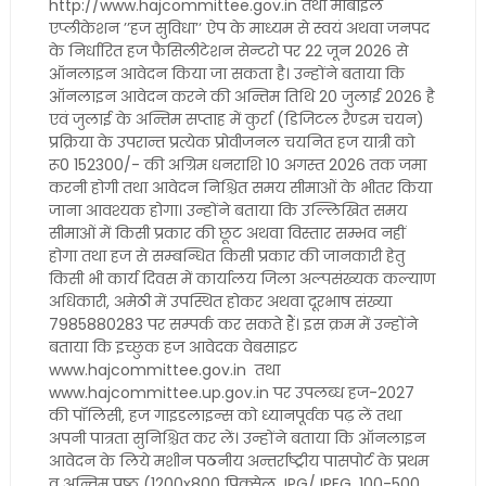
http://www.hajcommittee.gov.in तथा मोबाइल
एप्लीकेशन ’’हज सुविधा’’ ऐप के माध्यम से स्वयं अथवा जनपद
के निर्धारित हज फैसिलीटेशन सेन्टरो पर 22 जून 2026 से
ऑनलाइन आवेदन किया जा सकता है। उन्होंने बताया कि
ऑनलाइन आवेदन करने की अन्तिम तिथि 20 जुलाई 2026 है
एवं जुलाई के अन्तिम सप्ताह में कुर्रा (डिजिटल रैण्डम चयन)
प्रक्रिया के उपरान्त प्रत्येक प्रोवीजनल चयनित हज यात्री को
रू0 152300/- की अग्रिम धनराशि 10 अगस्त 2026 तक जमा
करनी होगी तथा आवेदन निश्चित समय सीमाओं के भीतर किया
जाना आवश्यक होगा। उन्होंने बताया कि उल्लिखित समय
सीमाओं में किसी प्रकार की छूट अथवा विस्तार सम्भव नहीं
होगा तथा हज से सम्बन्धित किसी प्रकार की जानकारी हेतु
किसी भी कार्य दिवस में कार्यालय जिला अल्पसंख्यक कल्याण
अधिकारी, अमेठी में उपस्थित होकर अथवा दूरभाष संख्या
7985880283 पर सम्पर्क कर सकते हैं। इस क्रम में उन्होंने
बताया कि इच्छुक हज आवेदक वेबसाइट
www.hajcommittee.gov.in तथा
www.hajcommittee.up.gov.in पर उपलब्ध हज-2027
की पॉलिसी, हज गाइडलाइन्स को ध्यानपूर्वक पढ़ लें तथा
अपनी पात्रता सुनिश्चित कर लें। उन्होंने बताया कि ऑनलाइन
आवेदन के लिये मशीन पठनीय अन्तर्राष्ट्रीय पासपोर्ट के प्रथम
व अन्तिम पृष्ठ (1200x800 पिक्सेल JPG/JPEG, 100-500