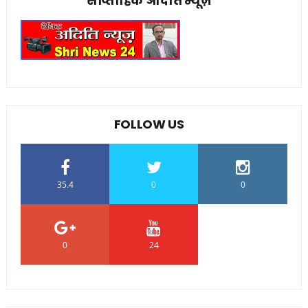
साप्ताहिक अदिति न्यूज़
FOLLOW US
35.4
0
0
0
24
0