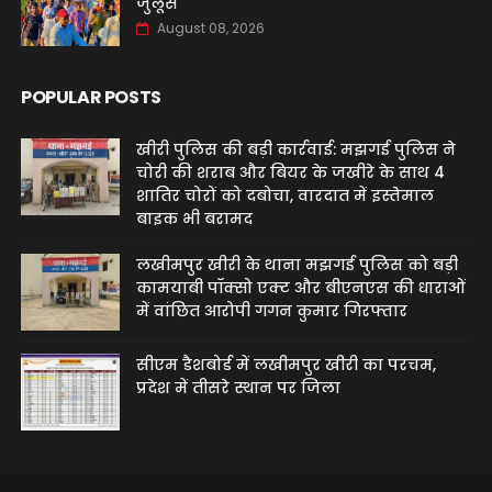
जुलूस
August 08, 2026
POPULAR POSTS
खीरी पुलिस की बड़ी कार्रवाई: मझगई पुलिस ने
चोरी की शराब और बियर के जखीरे के साथ 4
शातिर चोरों को दबोचा, वारदात में इस्तेमाल
बाइक भी बरामद
लखीमपुर खीरी के थाना मझगई पुलिस को बड़ी
कामयाबी पॉक्सो एक्ट और बीएनएस की धाराओं
में वांछित आरोपी गगन कुमार गिरफ्तार
सीएम डैशबोर्ड में लखीमपुर खीरी का परचम,
प्रदेश में तीसरे स्थान पर जिला