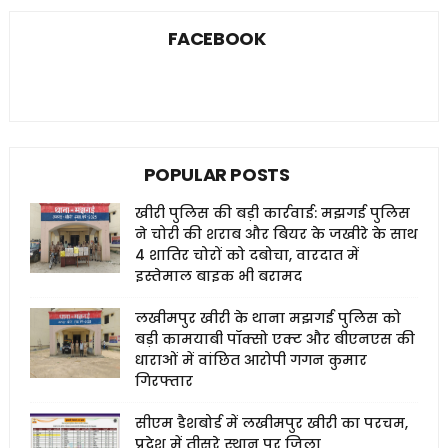
FACEBOOK
POPULAR POSTS
खीरी पुलिस की बड़ी कार्रवाई: मझगई पुलिस
ने चोरी की शराब और बियर के जखीरे के साथ
4 शातिर चोरों को दबोचा, वारदात में
इस्तेमाल बाइक भी बरामद
लखीमपुर खीरी के थाना मझगई पुलिस को
बड़ी कामयाबी पॉक्सो एक्ट और बीएनएस की
धाराओं में वांछित आरोपी गगन कुमार
गिरफ्तार
सीएम डैशबोर्ड में लखीमपुर खीरी का परचम,
प्रदेश में तीसरे स्थान पर जिला