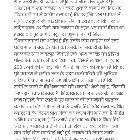
ग्राम उसरी मजरा इक्काताजपुर निवासी राजेन्द्र कुमार पुत्र
आशाराम ने खंड विकास अधिकारी शुकुल बाजार को दिए गए
शिकायती पत्र में आरोप लगाया है कि उन्होंने ग्राम पंचायत में
जूनियर स्कूल की बाउंड्रीवाल निर्माण एवं इंटरलॉकिंग कार्य
सहित कुल 78 दिनों तक मनरेगा के तहत श्रम कार्य किया था।
इसके बावजूद उन्हें मजदूरी का भुगतान नहीं मिला
शिकायतकर्ता का आरोप है कि उनके जॉब कार्ड में दर्ज उत्तर
प्रदेश ग्रामीण बैंक के खाते को उनकी जानकारी के बिना
बदलकर ग्राम नजरपुर निवासी एक अन्य व्यक्ति का इंडिया
पोस्ट बैंक खाता दर्ज कर दिया गया, जिसमें लगभग 31 हजार
200 रुपये की मजदूरी भेज दी गई। श्रमिक का कहना है कि इस
पूरे प्रकरण में ब्लॉक स्तर के कुछ कर्मचारियों की भूमिका
संदिग्ध है।प्रार्थना पत्र में यह भी आरोप लगाया गया है कि
संबंधित खातों में विभिन्न मदों की धनराशि भेजी गई है, जिसकी
निष्पक्ष जांच आवश्यक है। शिकायतकर्ता ने मामले की साइबर
जांच कराने, बैंक खाते में हुए बदलाव की तकनीकी पड़ताल
कराने तथा दोषी पाए जाने वाले कर्मचारियों और अन्य संबंधित
व्यक्तियों के विरुद्ध प्राथमिकी दर्ज करने की मांग की है।पीड़ित
श्रमिक का कहना है कि उसने कई बार संबंधित अधिकारियों
और ग्राम पंचायत प्रतिनिधियों से शिकायत की, लेकिन अब
तक कोई ठोस कार्रवाई नहीं हुई। मामले को लेकर उसने
उच्चाधिकारियों को भी प्रतिलिपि भेजकर न्याय की गुहार