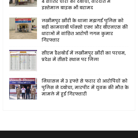
4 शातिर चोरों को दबोचा, वारदात में
इस्तेमाल बाइक भी बरामद
लखीमपुर खीरी के थाना मझगई पुलिस को
बड़ी कामयाबी पॉक्सो एक्ट और बीएनएस की
धाराओं में वांछित आरोपी गगन कुमार
गिरफ्तार
सीएम डैशबोर्ड में लखीमपुर खीरी का परचम,
प्रदेश में तीसरे स्थान पर जिला
निघासन में 3 हफ्ते से फरार दो आरोपियों को
पुलिस ने दबोचा, मारपीट में युवक की मौत के
मामले में हुई गिरफ्तारी