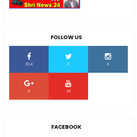
FOLLOW US
35.4
0
0
0
24
0
FACEBOOK