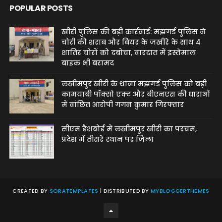
POPULAR POSTS
खीरी पुलिस की बड़ी कार्रवाई: मझगई पुलिस ने
चोरी की शराब और बियर के जखीरे के साथ 4
शातिर चोरों को दबोचा, वारदात में इस्तेमाल
बाइक भी बरामद
लखीमपुर खीरी के थाना मझगई पुलिस को बड़ी
कामयाबी पॉक्सो एक्ट और बीएनएस की धाराओं
में वांछित आरोपी गगन कुमार गिरफ्तार
सीएम डैशबोर्ड में लखीमपुर खीरी का परचम,
प्रदेश में तीसरे स्थान पर जिला
CREATED BY
SORATEMPLATES
| DISTRIBUTED BY
MYBLOGGERTHEMES