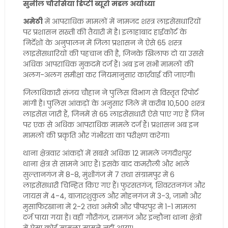
सुनील चौरसिया डिप्टी ब्यूरो मंडल अयोध्या
अमेठी
में आपराधिक मामलों में नामजद शस्त्र लाइसेंसधारियों
पर प्रशासन सख्ती की तैयारी में है। इलाहाबाद हाईकोर्ट के
निर्देशों के अनुपालन में जिला प्रशासन ने ऐसे 65 शस्त्र
लाइसेंसधारियों की पहचान की है, जिनके खिलाफ दो या उससे
अधिक आपराधिक मुकदमे दर्ज हैं। अब इन सभी मामलों की
अलग-अलग समीक्षा कर नियमानुसार कार्रवाई की जाएगी।
जिलाधिकारी संजय चौहान ने पुलिस विभाग से विस्तृत रिपोर्ट
मांगी है। पुलिस आंकड़ों के अनुसार जिले में करीब 10,500 शस्त्र
लाइसेंस जारी हैं, जिनमें से 65 लाइसेंसधारी ऐसे पाए गए हैं जिन
पर एक से अधिक आपराधिक मामले दर्ज हैं। प्रशासन अब इन
मामलों की प्रकृति और गंभीरता का परीक्षण करेगा।
थाना क्षेत्रवार आंकड़ों में सबसे अधिक 12 मामले जगदीशपुर
थाना क्षेत्र से सामने आए हैं। इसके बाद कमरौली और भाले
सुल्तानगंज में 8-8, मुंशीगंज में 7 तथा संग्रामपुर में 6
लाइसेंसधारी चिन्हित किए गए हैं। फुरसतगंज, शिवरतनगंज और
जायस में 4-4, बाजारशुकुल और मोहनगंज में 3-3, जामो और
मुसाफिरखाना में 2-2 तथा अमेठी और पीपरपुर में 1-1 मामला
दर्ज पाया गया है। वहीं गौरीगंज, रामगंज और इन्हौना थाना क्षेत्रों