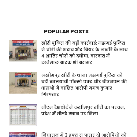
POPULAR POSTS
खीरी पुलिस की बड़ी कार्रवाई: मझगई पुलिस
ने चोरी की शराब और बियर के जखीरे के साथ
4 शातिर चोरों को दबोचा, वारदात में
इस्तेमाल बाइक भी बरामद
लखीमपुर खीरी के थाना मझगई पुलिस को
बड़ी कामयाबी पॉक्सो एक्ट और बीएनएस की
धाराओं में वांछित आरोपी गगन कुमार
गिरफ्तार
सीएम डैशबोर्ड में लखीमपुर खीरी का परचम,
प्रदेश में तीसरे स्थान पर जिला
निघासन में 3 हफ्ते से फरार दो आरोपियों को