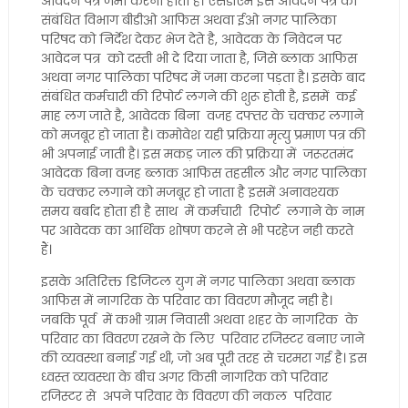
आवेदन पत्र जमा करना होता है। एसडीएम इस आवेदन पत्र को
संबंधित विभाग बीडीओ आफिस अथवा ईओ नगर पालिका
परिषद को निर्देश देकर भेज देते है, आवेदक के निवेदन पर
आवेदन पत्र को दस्ती भी दे दिया जाता है, जिसे ब्लाक आफिस
अथवा नगर पालिका परिषद में जमा करना पड़ता है। इसके बाद
संबंधित कर्मचारी की रिपोर्ट लगने की शुरू होती है, इसमें कई
माह लग जाते है, आवेदक बिना वजह दफ्तर के चक्कर लगाने
को मजबूर हो जाता है। कमोवेश यही प्रक्रिया मृत्यु प्रमाण पत्र की
भी अपनाई जाती है। इस मकड़ जाल की प्रक्रिया में जरूरतमंद
आवेदक बिना वजह ब्लाक आफिस तहसील और नगर पालिका
के चक्कर लगाने को मजबूर हो जाता है इसमें अनावश्यक
समय बर्बाद होता ही है साथ में कर्मचारी रिपोर्ट लगाने के नाम
पर आवेदक का आर्थिक शोषण करने से भी परहेज नही करते
हैं।
इसके अतिरिक्त डिजिटल युग में नगर पालिका अथवा ब्लाक
आफिस में नागरिक के परिवार का विवरण मौजूद नही है।
जबकि पूर्व में कभी ग्राम निवासी अथवा शहर के नागरिक के
परिवार का विवरण रखने के लिए परिवार रजिस्टर बनाए जाने
की व्यवस्था बनाई गई थी, जो अब पूरी तरह से चरमरा गई है। इस
ध्वस्त व्यवस्था के बीच अगर किसी नागरिक को परिवार
रजिस्टर से अपने परिवार के विवरण की नकल परिवार