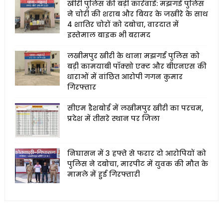
खीरी पुलिस की बड़ी कार्रवाई: मझगई पुलिस
ने चोरी की शराब और बियर के जखीरे के साथ
4 शातिर चोरों को दबोचा, वारदात में
इस्तेमाल बाइक भी बरामद
लखीमपुर खीरी के थाना मझगई पुलिस को
बड़ी कामयाबी पॉक्सो एक्ट और बीएनएस की
धाराओं में वांछित आरोपी गगन कुमार
गिरफ्तार
सीएम डैशबोर्ड में लखीमपुर खीरी का परचम,
प्रदेश में तीसरे स्थान पर जिला
निघासन में 3 हफ्ते से फरार दो आरोपियों को
पुलिस ने दबोचा, मारपीट में युवक की मौत के
मामले में हुई गिरफ्तारी