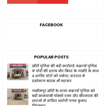
FACEBOOK
POPULAR POSTS
खीरी पुलिस की बड़ी कार्रवाई: मझगई पुलिस
ने चोरी की शराब और बियर के जखीरे के साथ
4 शातिर चोरों को दबोचा, वारदात में
इस्तेमाल बाइक भी बरामद
लखीमपुर खीरी के थाना मझगई पुलिस को
बड़ी कामयाबी पॉक्सो एक्ट और बीएनएस की
धाराओं में वांछित आरोपी गगन कुमार
गिरफ्तार