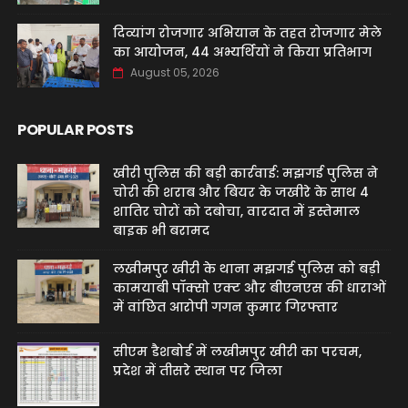
दिव्यांग रोजगार अभियान के तहत रोजगार मेले
का आयोजन, 44 अभ्यर्थियों ने किया प्रतिभाग
August 05, 2026
POPULAR POSTS
खीरी पुलिस की बड़ी कार्रवाई: मझगई पुलिस ने
चोरी की शराब और बियर के जखीरे के साथ 4
शातिर चोरों को दबोचा, वारदात में इस्तेमाल
बाइक भी बरामद
लखीमपुर खीरी के थाना मझगई पुलिस को बड़ी
कामयाबी पॉक्सो एक्ट और बीएनएस की धाराओं
में वांछित आरोपी गगन कुमार गिरफ्तार
सीएम डैशबोर्ड में लखीमपुर खीरी का परचम,
प्रदेश में तीसरे स्थान पर जिला