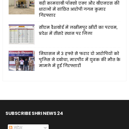
बड़ी कामयाबी पॉक्सो एक्ट और बीएनएस की
धाराओं में वांछित आरोपी गगन कुमार
गिरफ्तार
सीएम डैशबोर्ड में लखीमपुर खीरी का परचम,
प्रदेश में तीसरे स्थान पर जिला
निघासन में 3 हफ्ते से फरार दो आरोपियों को
पुलिस ने दबोचा, मारपीट में युवक की मौत के
मामले में हुई गिरफ्तारी
SUBSCRIBE SHRI NEWS 24
संदेश