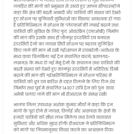
प्रतिनिधिमंडल ने जायस सिटी रेलवे स्टेशन से जुड़ी विभिन्न
जनहित की मांगों को प्रमुखता से उठाते हुए ज्ञापन सौंपा।उन्होंने
कहा कि क्षेत्र की बढ़ती आबादी और यात्रियों की संख्या को देखते
हुए स्टेशन पर बुनियादी सुविधाओं का विस्तार आवश्यक हो गया
है प्रतिनिधिमंडल ने स्टेशन के प्लेटफार्म की लंबाई बढ़ाने तथा
यात्रियों की सुविधा के लिए फुट ओवरब्रिज (एफओबी) निर्माण
की मांग की। इसके साथ ही जौनपुर इंटरसिटी एवं बनारस
इंटरसिटी ट्रेनों का जायस सिटी स्टेशन पर ठहराव सुनिश्चित
किए जाने की मांग भी रखी गई।ज्ञापन में रायबरेली-अयोध्या के
मध्य वाया चिलबिला नई ट्रेन संचालित करने, प्रतापगढ़-
लखनऊ के मध्य दो नई मेमू ट्रेनों के संचालन तथा यात्रियों की
बढ़ती संख्या को देखते हुए कानपुर इंटरसिटी में अतिरिक्त डिब्बे
बढ़ाने की मांग की गई।प्रतिनिधिमंडल ने स्टेशन परिसर में
यात्रियों को धूप एवं बारिश से राहत दिलाने के लिए टिन शेड
निर्माण तथा पूर्व में संचालित 14307 रात्रि ट्रेन को पुनः वाया
अमेठी चलाए जाने की मांग भी डीआरएम के समक्ष रखी।
भाजपा जिला उपाध्यक्ष अशोक कुमार मौर्या ने कहा कि इन
मांगों के पूरा होने से जायस, तिलोई और आसपास के क्षेत्रों के
हजारों यात्रियों को सीधा लाभ मिलेगा तथा रेलवे यातायात
सुविधाएं और अधिक सुदृढ़ होंगी। डीआरएम ने प्रतिनिधिमंडल
को मांगों पर नियमानुसार विचार करने का आश्वासन दिया।