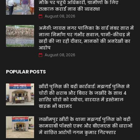
मौके पर पहुंचे अधिकारी, ग्रामीणों के लिए
तत्काल कराई नाव की व्यवस्था
August 08, 2026
अमेठी: जायस नगर पालिका के वार्ड नंबर सात में
नाला निर्माण पर गंभीर सवाल, पानी-कीचड़ में
खड़ी की जा रही दीवार, मानकों की अनदेखी का
आरोप
August 08, 2026
POPULAR POSTS
खीरी पुलिस की बड़ी कार्रवाई: मझगई पुलिस ने
चोरी की शराब और बियर के जखीरे के साथ 4
शातिर चोरों को दबोचा, वारदात में इस्तेमाल
बाइक भी बरामद
लखीमपुर खीरी के थाना मझगई पुलिस को बड़ी
कामयाबी पॉक्सो एक्ट और बीएनएस की धाराओं
में वांछित आरोपी गगन कुमार गिरफ्तार