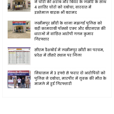
ने चोरी की शराब और बियर के जखीरे के साथ
4 शातिर चोरों को दबोचा, वारदात में
इस्तेमाल बाइक भी बरामद
लखीमपुर खीरी के थाना मझगई पुलिस को
बड़ी कामयाबी पॉक्सो एक्ट और बीएनएस की
धाराओं में वांछित आरोपी गगन कुमार
गिरफ्तार
सीएम डैशबोर्ड में लखीमपुर खीरी का परचम,
प्रदेश में तीसरे स्थान पर जिला
निघासन में 3 हफ्ते से फरार दो आरोपियों को
पुलिस ने दबोचा, मारपीट में युवक की मौत के
मामले में हुई गिरफ्तारी