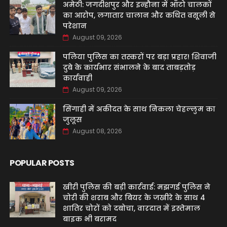
अमेठी: जगदीशपुर और इन्हौना में ऑटो चालकों
का आरोप, लगातार चालान और कथित वसूली से
परेशान
August 09, 2026
पलिया पुलिस का तस्करों पर बड़ा प्रहार! शिवाजी
दुबे के कार्यभार संभालने के बाद ताबड़तोड़
कार्यवाही
August 09, 2026
सिंगाही में अकीदत के साथ निकला चेहल्लुम का
जुलूस
August 08, 2026
POPULAR POSTS
खीरी पुलिस की बड़ी कार्रवाई: मझगई पुलिस ने
चोरी की शराब और बियर के जखीरे के साथ 4
शातिर चोरों को दबोचा, वारदात में इस्तेमाल
बाइक भी बरामद