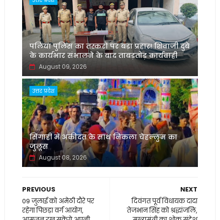
उत्तर प्रदेश
पलिया पुलिस का तस्करों पर बड़ा प्रहार! शिवाजी दुबे
के कार्यभार संभालने के बाद ताबड़तोड़ कार्यवाही
August 09, 2026
उत्तर प्रदेश
सिंगाही में अकीदत के साथ निकला चेहल्लुम का
जुलूस
August 08, 2026
PREVIOUS
NEXT
09 जुलाई को अमेठी दौरे पर
दिवंगत पूर्व विधायक दादा
रहेगा पिछड़ा वर्ग आयोग,
तेजभान सिंह को श्रद्धांजलि,
आमजन रख सकेंगे अपनी
मुख्यमंत्री का शोक संदेश