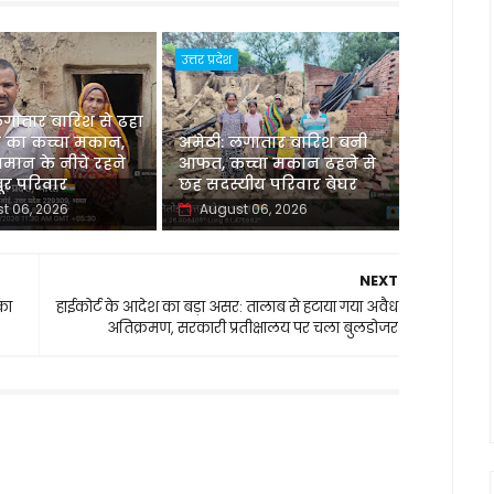
उत्तर प्रदेश
लगातार बारिश से ढहा
 का कच्चा मकान,
अमेठी: लगातार बारिश बनी
मान के नीचे रहने
आफत, कच्चा मकान ढहने से
र परिवार
छह सदस्यीय परिवार बेघर
t 06, 2026
August 06, 2026
NEXT
 का
हाईकोर्ट के आदेश का बड़ा असर: तालाब से हटाया गया अवैध
अतिक्रमण, सरकारी प्रतीक्षालय पर चला बुलडोजर