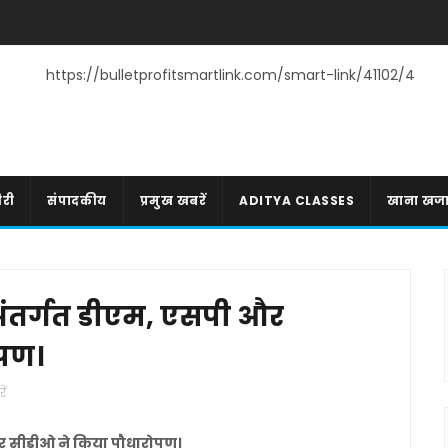
https://bulletprofitsmartlink.com/smart-link/41102/4
री
संपादकीय
प्रमुख खबरें
ADITYA CLASSES
खाना खज
अंतर्गत डीएम, एसपी और
ोपण।
ें
और सीडीओ ने किया पौधारोपण।