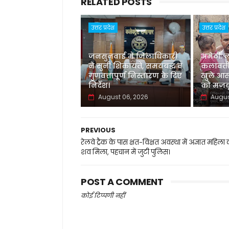
RELATED POSTS
उत्तर प्रदेश
उत्तर प्रदेश
जनसुनवाई में जिलाधिकारी
अमेठी: 
ने सुनीं शिकायतें, समयबद्ध व
कलावती
गुणवत्तापूर्ण निस्तारण के दिए
खुले आस
निर्देश।
को मजबू
August 06, 2026
Augus
PREVIOUS
रेलवे ट्रैक के पास क्षत-विक्षत अवस्था में अज्ञात महिला
शव मिला, पहचान में जुटी पुलिस।
POST A COMMENT
कोई टिप्पणी नहीं