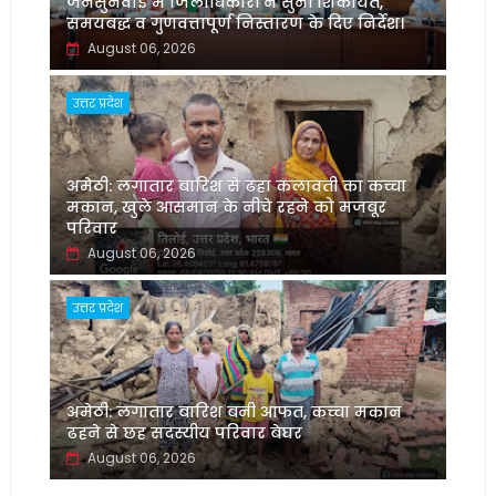
जनसुनवाई में जिलाधिकारी ने सुनीं शिकायतें,
समयबद्ध व गुणवत्तापूर्ण निस्तारण के दिए निर्देश।
August 06, 2026
उत्तर प्रदेश
अमेठी: लगातार बारिश से ढहा कलावती का कच्चा
मकान, खुले आसमान के नीचे रहने को मजबूर
परिवार
August 06, 2026
उत्तर प्रदेश
अमेठी: लगातार बारिश बनी आफत, कच्चा मकान
ढहने से छह सदस्यीय परिवार बेघर
August 06, 2026