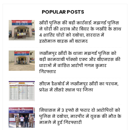
POPULAR POSTS
खीरी पुलिस की बड़ी कार्रवाई: मझगई पुलिस
ने चोरी की शराब और बियर के जखीरे के साथ
4 शातिर चोरों को दबोचा, वारदात में
इस्तेमाल बाइक भी बरामद
लखीमपुर खीरी के थाना मझगई पुलिस को
बड़ी कामयाबी पॉक्सो एक्ट और बीएनएस की
धाराओं में वांछित आरोपी गगन कुमार
गिरफ्तार
सीएम डैशबोर्ड में लखीमपुर खीरी का परचम,
प्रदेश में तीसरे स्थान पर जिला
निघासन में 3 हफ्ते से फरार दो आरोपियों को
पुलिस ने दबोचा, मारपीट में युवक की मौत के
मामले में हुई गिरफ्तारी