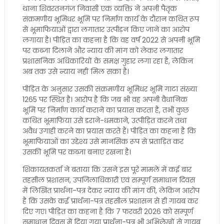
थाना शिवरतनगंज निवासी एक व्यक्ति ने अपनी पैतृक
संक्रमणीय भूमिधर भूमि पर निर्माण कार्य के दौरान कथित रूप
से भूमाफियाओं द्वारा लगातार उत्पीड़न किए जाने का आरोप
लगाया है। पीड़ित का कहना है कि वह वर्ष 2022 से अपनी भूमि
पर कब्जा दिलाने और न्याय की मांग को लेकर लगातार
प्रशासनिक अधिकारियों के समक्ष गुहार लगा रहा है, लेकिन
अब तक उसे न्याय नहीं मिल सका है।
पीड़ित के अनुसार उसकी संक्रमणीय भूमिधर भूमि गाटा संख्या
1265 पर स्थित है। आरोप है कि जब भी वह अपनी वैधानिक
भूमि पर निर्माण कार्य कराने का प्रयास करता है, तभी कुछ
कथित भूमाफिया उसे डराने-धमकाने, उत्पीड़ित करने तथा
अवैध उगाही करने का प्रयास करते हैं। पीड़ित का कहना है कि
भूमाफियाओं का उद्देश्य उसे मानसिक रूप से प्रताड़ित कर
उसकी भूमि पर कब्जा बनाए रखना है।
शिकायतकर्ता ने बताया कि उसने इस पूरे मामले में कई बार
तहसील प्रशासन, उपजिलाधिकारी एवं सम्पूर्ण समाधान दिवस
में लिखित प्रार्थना-पत्र देकर न्याय की मांग की, लेकिन आरोप
है कि उसके कई प्रार्थना-पत्र तहसील प्रशासन से ही गायब कर
दिए गए। पीड़ित का कहना है कि 7 फरवरी 2026 को सम्पूर्ण
समाधान दिवस में दिया गया प्रार्थना-पत्र भी अभिलेखों से गायब