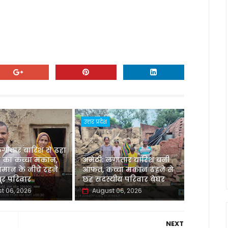
उत्तर प्रदेश
लगातार बारिश से ढहा
 का कच्चा मकान,
अमेठी: लगातार बारिश बनी
मान के नीचे रहने
आफत, कच्चा मकान ढहने से
र परिवार
छह सदस्यीय परिवार बेघर
t 06, 2026
August 06, 2026
NEXT