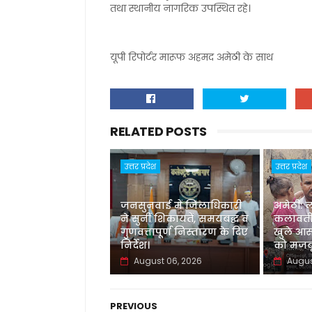
तथा स्थानीय नागरिक उपस्थित रहे।
यूपी रिपोर्टर मारूफ अहमद अमेठी के साथ
RELATED POSTS
उत्तर प्रदेश
उत्तर प्रदेश
जनसुनवाई में जिलाधिकारी
अमेठी: 
ने सुनीं शिकायतें, समयबद्ध व
कलावती
गुणवत्तापूर्ण निस्तारण के दिए
खुले आस
निर्देश।
को मजबू
August 06, 2026
Augus
PREVIOUS