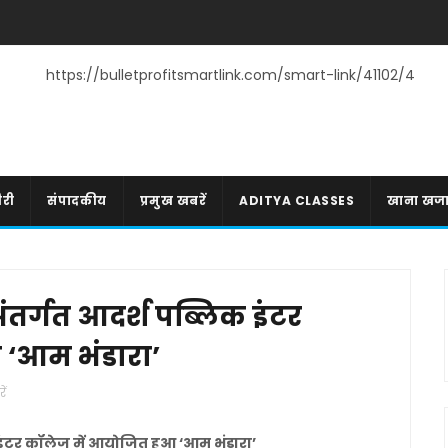
https://bulletprofitsmartlink.com/smart-link/41102/4
री
संपादकीय
प्रमुख खबरें
ADITYA CLASSES
खाना खज
ंतर्गत आदर्श पब्लिक इंटर
 ‘आम भंडारा’
ें
 इंटर कॉलेज में आयोजित हुआ ‘आम भंडारा’