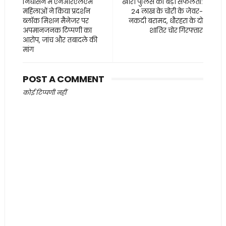
निघासन में एनआरएलएम
खीरी पुलिस को बड़ी सफलता:
महिलाओं ने किया प्रदर्शन
24 लाख के चोरी के जेवर-
ब्लॉक मिशन मैनेजर पर
नकदी बरामद, धौरहरा के दो
अपमानजनक टिप्पणी का
शातिर चोर गिरफ्तार
आरोप, जांच और तबादले की
मांग
POST A COMMENT
कोई टिप्पणी नहीं