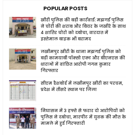
POPULAR POSTS
खीरी पुलिस की बड़ी कार्रवाई: मझगई पुलिस
ने चोरी की शराब और बियर के जखीरे के साथ
4 शातिर चोरों को दबोचा, वारदात में
इस्तेमाल बाइक भी बरामद
लखीमपुर खीरी के थाना मझगई पुलिस को
बड़ी कामयाबी पॉक्सो एक्ट और बीएनएस की
धाराओं में वांछित आरोपी गगन कुमार
गिरफ्तार
सीएम डैशबोर्ड में लखीमपुर खीरी का परचम,
प्रदेश में तीसरे स्थान पर जिला
निघासन में 3 हफ्ते से फरार दो आरोपियों को
पुलिस ने दबोचा, मारपीट में युवक की मौत के
मामले में हुई गिरफ्तारी